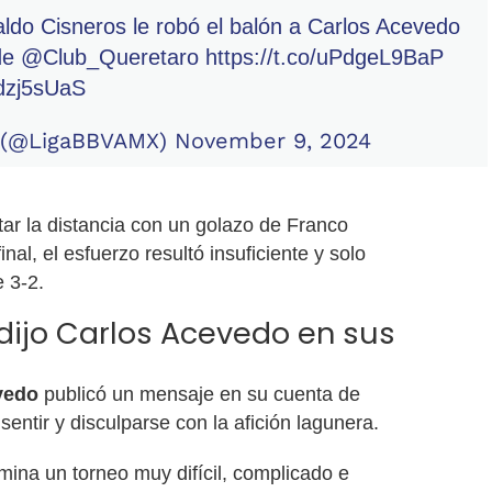
ldo Cisneros le robó el balón a Carlos Acevedo
 de
@Club_Queretaro
https://t.co/uPdgeL9BaP
Xdzj5sUaS
 (@LigaBBVAMX)
November 9, 2024
ar la distancia con un golazo de Franco
nal, el esfuerzo resultó insuficiente y solo
e 3-2.
dijo Carlos Acevedo en sus
vedo
publicó un mensaje en su cuenta de
entir y disculparse con la afición lagunera.
mina un torneo muy difícil, complicado e