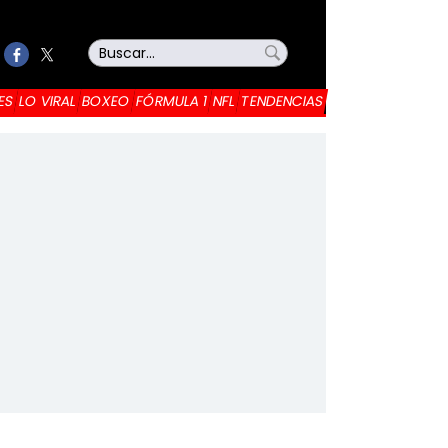
ES
LO VIRAL
BOXEO
FÓRMULA 1
NFL
TENDENCIAS