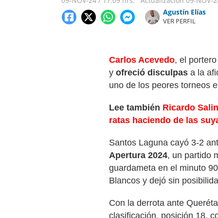
09-NOV-24
/
17:09 hrs.
Actualización
09-NOV-2
Agustín Elías
VER PERFIL
Carlos Acevedo
, el porter
y
ofreció disculpas
a la af
uno de los peores torneos en
Lee también
Ricardo Salin
ratas haciendo de las suy
Santos Laguna cayó 3-2 an
Apertura 2024
, un partido 
guardameta en el minuto 90,
Blancos y dejó sin posibilid
Con la derrota ante Querétar
clasificación, posición 18, c