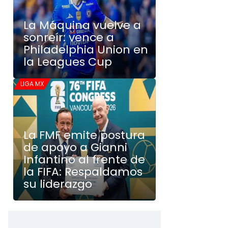
La Máquina vuelve a
sonreír: vence a
Philadelphia Union en
la Leagues Cup
LIGA MX
La FMF emite postura
de apoyo a Gianni
Infantino al frente de
la FIFA: Respaldamos
su liderazgo