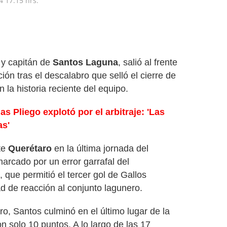
4
17:15 hrs.
o y capitán de
Santos Laguna
, salió al frente
ición tras el descalabro que selló el cierre de
 la historia reciente del equipo.
as Pliego explotó por el arbitraje: 'Las
as'
te
Querétaro
en la última jornada del
marcado por un error garrafal del
 que permitió el tercer gol de Gallos
ad de reacción al conjunto lagunero.
o, Santos culminó en el último lugar de la
on solo 10 puntos. A lo largo de las 17