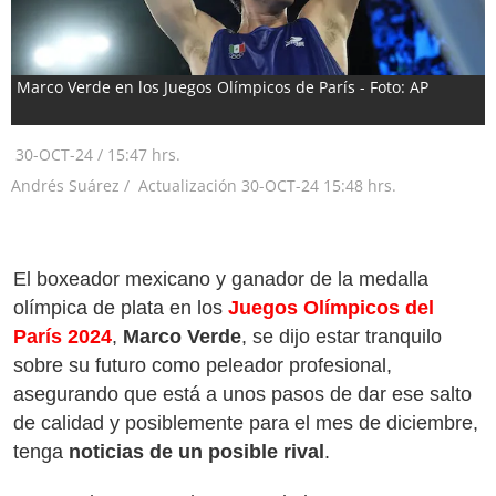
Marco Verde en los Juegos Olímpicos de París - Foto: AP
30-OCT-24
/
15:47 hrs.
Andrés Suárez /
Actualización
30-OCT-24
15:48 hrs.
El boxeador mexicano y ganador de la medalla
olímpica de plata en los
Juegos Olímpicos del
París 2024
,
Marco Verde
, se dijo estar tranquilo
sobre su futuro como peleador profesional,
asegurando que está a unos pasos de dar ese salto
de calidad y posiblemente para el mes de diciembre,
tenga
noticias de un posible rival
.