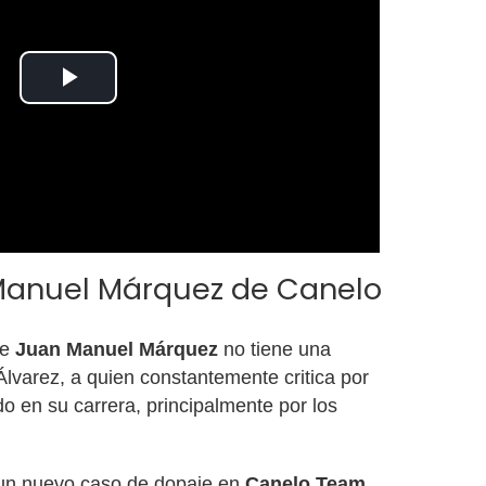
Play
Video
Manuel Márquez de Canelo
ue
Juan Manuel Márquez
no tiene una
lvarez, a quien constantemente critica por
o en su carrera, principalmente por los
z un nuevo caso de dopaje en
Canelo Team
,