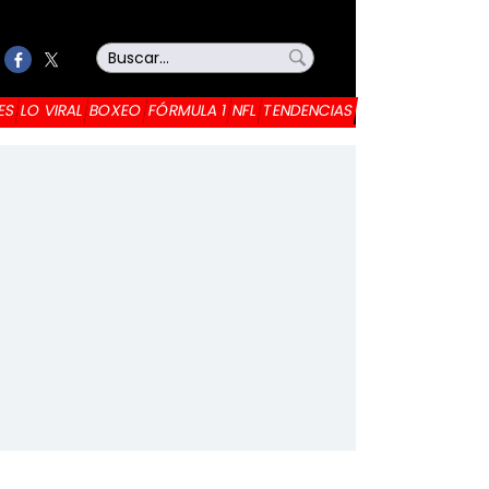
ES
LO VIRAL
BOXEO
FÓRMULA 1
NFL
TENDENCIAS