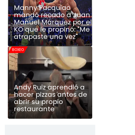
Manny Pacquiao
mandó recado a Juan
Manuel Márquez por el
KO que le propinó: "Me
atrapaste una vez"
BOXEO
Andy Ruiz aprendió a
hacer pizzas antes de
abrir su propio
restaurante