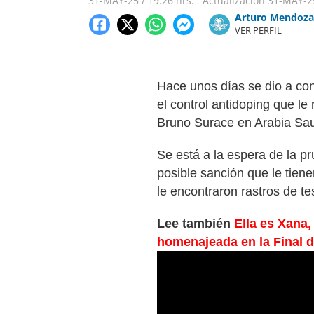
31-MAY-25
/
19:26 hrs.
Actualización
31-MAY-2
Arturo Mendoza
VER PERFIL
Hace unos días se dio a c
el control antidoping que le
Bruno Surace en Arabia Sa
Se está a la espera de la p
posible sanción que le tiene
le encontraron rastros de te
Lee también
Ella es Xana,
homenajeada en la Final