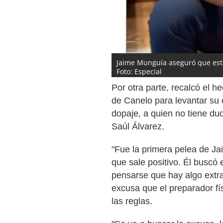
Jaime Munguía aseguró que est
Foto: Especial
Por otra parte, recalcó el 
de Canelo para levantar su 
dopaje, a quien no tiene du
Saúl Álvarez.
"Fue la primera pelea de J
que sale positivo. Él buscó 
pensarse que hay algo extr
excusa que el preparador fís
las reglas.