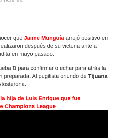
5
19:26 hrs.
onocer que
Jaime Munguía
arrojó positivo en
 realizaron después de su victoria ante a
udita en mayo pasado.
rueba B para confirmar o echar para atrás la
n preparada. Al pugilista oriundo de
Tijuana
stosterona.
 la hija de Luis Enrique que fue
 de Champions League