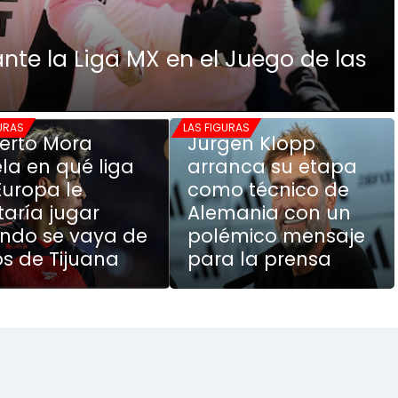
ante la Liga MX en el Juego de las
GURAS
LAS FIGURAS
berto Mora
Jurgen Klopp
ela en qué liga
arranca su etapa
Europa le
como técnico de
taría jugar
Alemania con un
ndo se vaya de
polémico mensaje
os de Tijuana
para la prensa