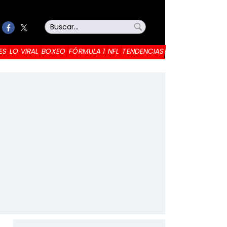
ES
LO VIRAL
BOXEO
FÓRMULA 1
NFL
TENDENCIAS