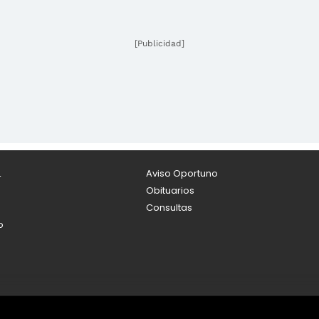
[Publicidad]
L
Aviso Oportuno
Obituarios
Consultas
o