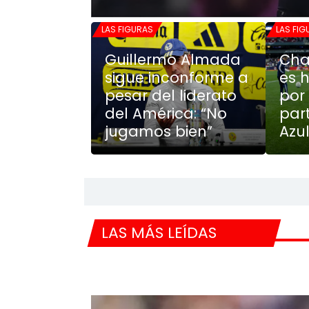
LAS FIGURAS
LAS FI
Guillermo Almada
Cha
sigue inconforme a
es 
pesar del liderato
por
del América: “No
par
jugamos bien”
Azu
LAS MÁS LEÍDAS