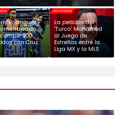
GURAS
LAS FIGURAS
rly Rodríguez
La petición del
homenajeado
'Turco' Mohamed
 cumplir 200
al Juego de
tidos con Cruz
Estrellas entre la
l
Liga MX y la MLS