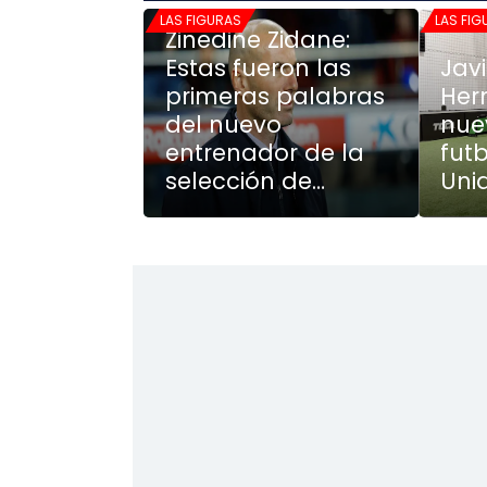
LAS FIGURAS
LAS FI
Zinedine Zidane:
Estas fueron las
Javi
primeras palabras
Her
del nuevo
nue
entrenador de la
fut
selección de
Uni
Francia