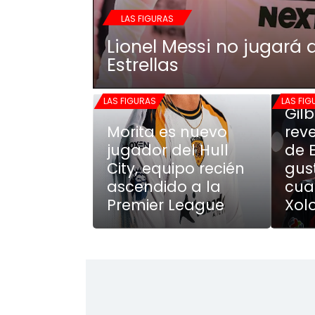
LAS FIGURAS
Lionel Messi no jugará 
Estrellas
LAS FIGURAS
LAS FI
Gil
Morita es nuevo
rev
jugador del Hull
de 
City, equipo recién
gus
ascendido a la
cua
Premier League
Xol