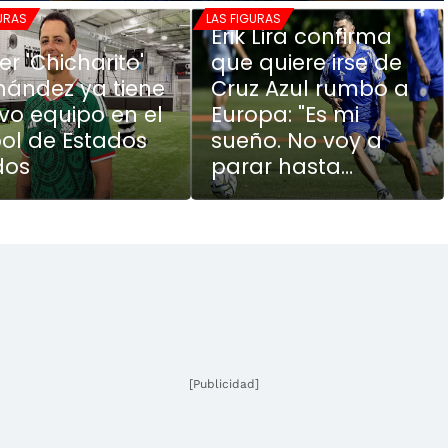
GURAS
LAS FIGURAS
Erik Lira confirma
er 'Chicharito'
que quiere irse de
nández ya tiene
Cruz Azul rumbo a
vo equipo en el
Europa: "Es mi
bol de Estados
sueño. No voy a
dos
parar hasta
conseguirlo"
[Publicidad]