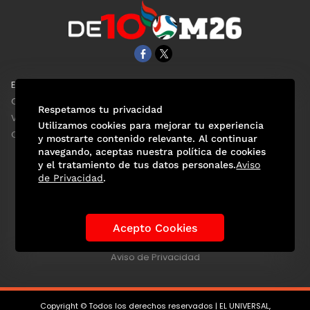
EL UNIVERSAL
Aviso Oportuno
Clase
Obituarios
Respetamos tu privacidad
ViveUSA
Consultas
Utilizamos cookies para mejorar tu experiencia
Confabulario
y mostrarte contenido relevante. Al continuar
navegando, aceptas nuestra política de cookies
y el tratamiento de tus datos personales.
Aviso
de Privacidad
.
Selección Mexicana
Actualidad Mundialista
Historia de los Mundiales
Lo viral
Anécdotas Mundialistas
Acepto Cookies
Las Sedes
Las Figuras
Tendencias
Directorio
Consultas
Aviso de Privacidad
Copyright © Todos los derechos reservados | EL UNIVERSAL,