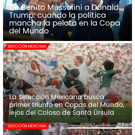
De Benito Mussolini a Donald
Trump: cuando la política
mancha la pelota en la Copa
del Mundo
SELECCIÓN MEXICANA
La Selección Mexicana busca
primer triunfo en Copas del Mundo,
lejos del Coloso de Santa Úrsula
SELECCIÓN MEXICANA