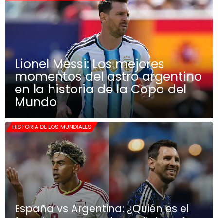
Lionel Messi: Los mejores
momentos del astro argentino
en la historia de la Copa del
Mundo
HISTORIA DE LOS MUNDIALES
España vs Argentina: ¿Quién es el