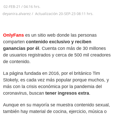
02-FEB-21
/
04:16 hrs.
deyanira.alvarez /
Actualización
20-SEP-23
08:11 hrs.
OnlyFans
es un sitio web donde las personas
comparten
contenido exclusivo
y reciben
ganancias por él
. Cuenta con más de 30 millones
de usuarios registrados y cerca de 500 mil creadores
de contenido.
La página fundada en 2016, por el británico Tim
Stokely, es cada vez más popular porque muchos, y
más con la crisis económica por la pandemia del
coronavirus, buscan
tener ingresos extra
.
Aunque en su mayoría se muestra contenido sexual,
también hay material de cocina, ejercicio, música o