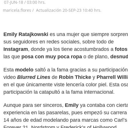
07-JUN-18
/
03:00 hrs.
maricela.flores /
Actualización
20-SEP-23
10:40 hrs.
Emily Ratajkowski
es una mujer que siempre sorpre
sus seguidores en redes sociales, sobre todo de
Instagram
, donde ya los tiene acostumbrados a
fotos
las que
posa con muy poca ropa
o de plano,
desnu
Esta
modelo
saltó a la fama gracias a su participación
video
Blurred Lines
de
Robin Thicke
y
Pharrell Wil
en el que únicamente viste lencería color piel. Esta o
participación la catapultó a la fama internacional.
Aunque para ser sinceros,
Emily
ya contaba con ciert
experiencia en las pasarelas, pues empezó su carrera 
14 años de edad modelando para marcas como Carl’s 
Forever 21, Nordstrom y Frederick’s of Hollywood.