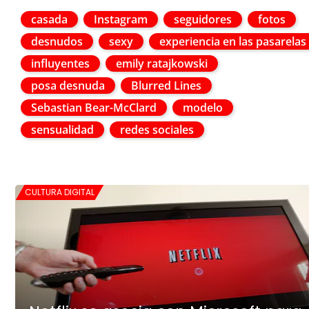
casada
Instagram
seguidores
fotos
desnudos
sexy
experiencia en las pasarelas
influyentes
emily ratajkowski
posa desnuda
Blurred Lines
Sebastian Bear-McClard
modelo
sensualidad
redes sociales
CULTURA DIGITAL