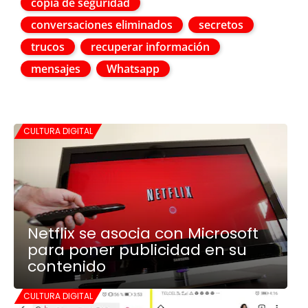
copia de seguridad
conversaciones eliminados
secretos
trucos
recuperar información
mensajes
Whatsapp
CULTURA DIGITAL
Netflix se asocia con Microsoft
para poner publicidad en su
contenido
CULTURA DIGITAL