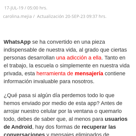
17-JUL-19
/
05:00 hrs.
carolina.mejia /
Actualización
20-SEP-23
09:37 hrs.
WhatsApp
se ha convertido en una pieza
indispensable de nuestra vida, al grado que ciertas
personas desarrollan
una adicción a ella
. Tanto en
el trabajo, la escuela o simplemente en nuestra vida
privada, esta
herramienta de
mensajería
contiene
información invaluable para nosotros.
¿Qué pasa si algún día perdemos todo lo que
hemos enviado por medio de esta app? Antes de
arrojar nuestro celular por la ventana o quemarlo
todo, debes de saber que, al menos para
usuarios
de Android
, hay dos formas de
recuperar las
conversaciones
y mensajes eliminados de