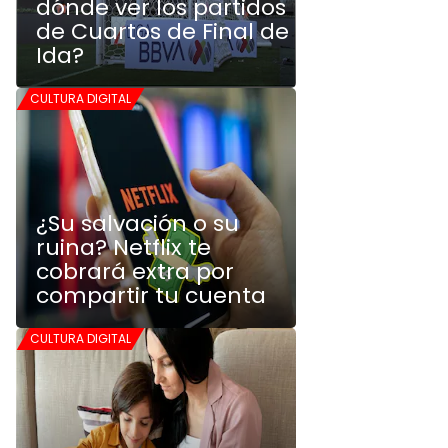
dónde ver los partidos
de Cuartos de Final de
Ida?
CULTURA DIGITAL
¿Su salvación o su
ruina? Netflix te
cobrará extra por
compartir tu cuenta
CULTURA DIGITAL