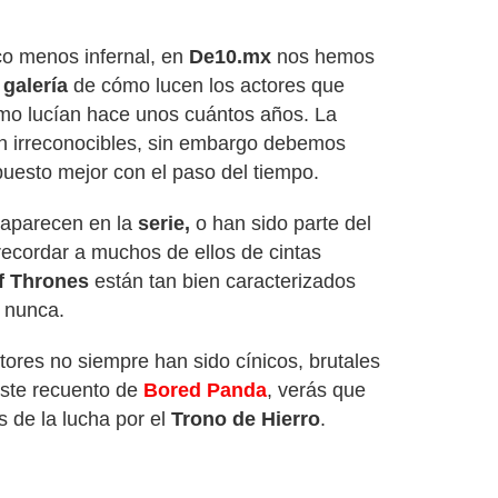
co menos infernal, en
De10.mx
nos hemos
a
galería
de cómo lucen los actores que
mo lucían hace unos cuántos años. La
n irreconocibles, sin embargo debemos
puesto mejor con el paso del tiempo.
 aparecen en la
serie,
o han sido parte del
recordar a muchos de ellos de cintas
f Thrones
están tan bien caracterizados
 nunca.
ctores no siempre han sido cínicos, brutales
este recuento de
Bored Panda
, verás que
s de la lucha por el
Trono de Hierro
.