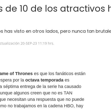
s de 10 de los atractivo
os has visto en otros lados, pero nunca tan bruta
ctualización
20-SEP-23
11:19 hrs.
ame of Thrones
es que los fanáticos están
espera por la
octava temporada
es
a séptima entrega de la serie ha causado
aunque algunos creen que no es TAN
 que necesitan una respuesta que no puede
omo no trabajamos en la cadena HBO, hay