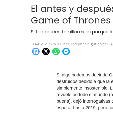
El antes y despué
Game of Thrones
Si te parecen familiares es porque l
30-AGO-17
/
16:08 hrs.
estephanie.gutierrez /
A
Si algo podemos decir de
G
destruidos debido a que la 
simplemente insostenible. L
revuelo en todo el mundo (
buena), dejó interrogativas
esperar hasta 2019, pero c