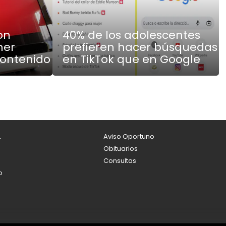
on
40% de los adolescentes
ner
prefieren hacer búsquedas
contenido
en TikTok que en Google
L
Aviso Oportuno
Obituarios
Consultas
o