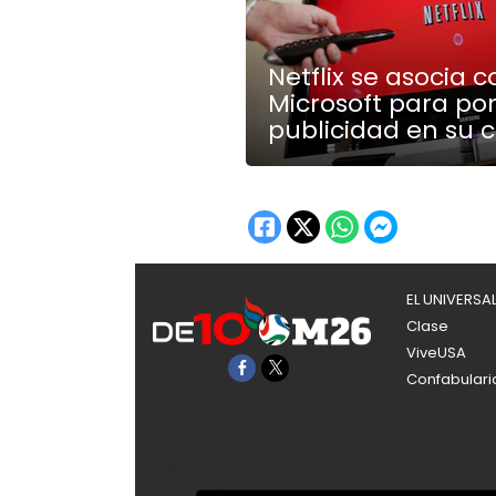
Netflix se asocia c
Microsoft para po
publicidad en su 
EL UNIVERSA
Clase
ViveUSA
Confabulari