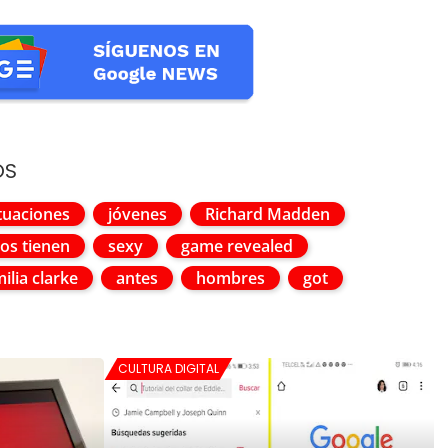
OS
tuaciones
jóvenes
Richard Madden
os tienen
sexy
game revealed
ilia clarke
antes
hombres
got
CULTURA DIGITAL