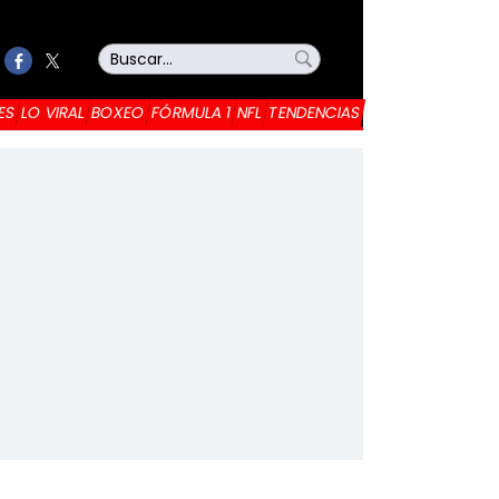
ES
LO VIRAL
BOXEO
FÓRMULA 1
NFL
TENDENCIAS