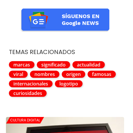
TEMAS RELACIONADOS
marcas
significado
actualidad
viral
nombres
origen
famosas
internacionales
logotipo
curiosidades
CULTURA DIGITAL