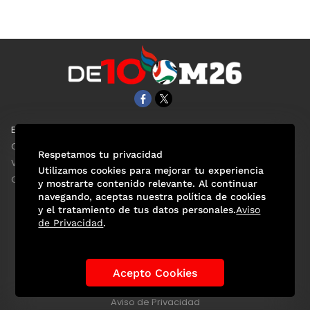
EL UNIVERSAL
Aviso Oportuno
Clase
Obituarios
Respetamos tu privacidad
ViveUSA
Consultas
Utilizamos cookies para mejorar tu experiencia
Confabulario
y mostrarte contenido relevante. Al continuar
navegando, aceptas nuestra política de cookies
y el tratamiento de tus datos personales.
Aviso
de Privacidad
.
Selección Mexicana
Actualidad Mundialista
Historia de los Mundiales
Lo viral
Anécdotas Mundialistas
Acepto Cookies
Las Sedes
Las Figuras
Tendencias
Directorio
Consultas
Aviso de Privacidad