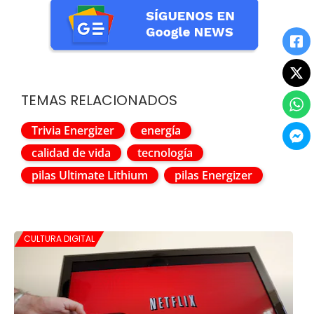
TEMAS RELACIONADOS
Trivia Energizer
energía
calidad de vida
tecnología
pilas Ultimate Lithium
pilas Energizer
CULTURA DIGITAL