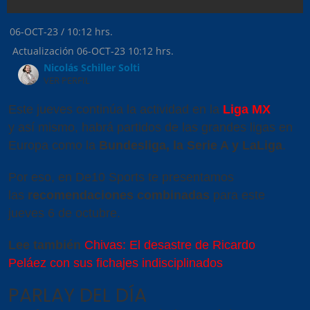
06-OCT-23
/
10:12 hrs.
Actualización
06-OCT-23
10:12 hrs.
Nicolás Schiller Solti
VER PERFIL
Este jueves continúa la actividad en la
Liga MX
y así mismo, habrá partidos de las grandes ligas en
Europa como la
Bundesliga, la Serie A y LaLiga
.
Por eso, en De10 Sports te presentamos
las
recomendaciones combinadas
para este
jueves 6 de octubre.
Lee también
Chivas: El desastre de Ricardo
Peláez con sus fichajes indisciplinados
PARLAY DEL DÍA