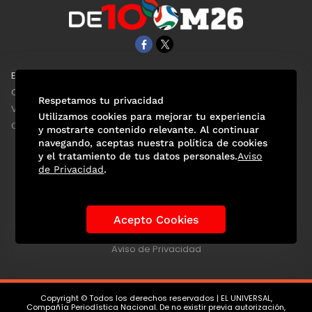
EL UNIVERSAL
Aviso Oportuno
Clase
Obituarios
Respetamos tu privacidad
ViveUSA
Consultas
Utilizamos cookies para mejorar tu experiencia
Confabulario
y mostrarte contenido relevante. Al continuar
navegando, aceptas nuestra política de cookies
y el tratamiento de tus datos personales.
Aviso
de Privacidad
.
Selección Mexicana
Actualidad Mundialista
Historia de los Mundiales
Lo viral
Anécdotas Mundialistas
Acepto Cookies
Las Sedes
Las Figuras
Tendencias
Directorio
Consultas
Aviso de Privacidad
Copyright © Todos los derechos reservados | EL UNIVERSAL,
Compañía Periodística Nacional. De no existir previa autorización,