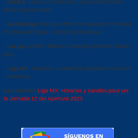
-
Serie A
: Lecce vs Sassuolo (Sassuolo/Empate -
Doble Oportunidad)
-
Bundesliga
: Borussia Monchengladbach vs Mainz
05 (Mainz/Empate - Doble Oportunidad)
-
LaLiga
: Athletic Bilbao vs Almería (Athletic Bilbao
ML)
-
Liga MX
: Mazatlán vs América (Empate no Acción
- América)
Lee también
Liga MX: Horarios y canales para ver
la Jornada 12 del Apertura 2023