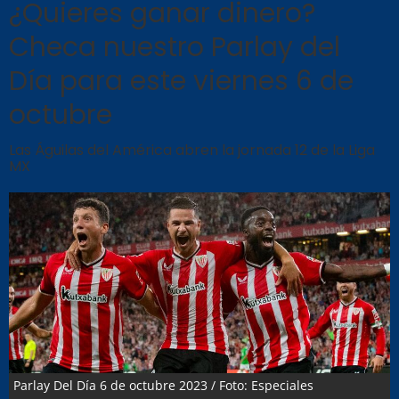
¿Quieres ganar dinero?
Checa nuestro Parlay del
Día para este viernes 6 de
octubre
Las Águilas del América abren la jornada 12 de la Liga
MX
Parlay Del Día 6 de octubre 2023 / Foto: Especiales