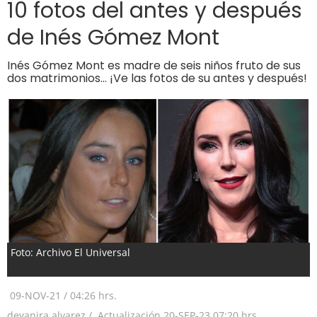
10 fotos del antes y después
de Inés Gómez Mont
Inés Gómez Mont es madre de seis niños fruto de sus
dos matrimonios… ¡Ve las fotos de su antes y después!
Foto: Archivo El Universal
09-NOV-21
/
04:26 hrs.
deyanira.alvarez /
Actualización
20-SEP-23
07:20 hrs.