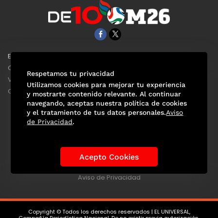
EL UNIVERSAL
Aviso Oportuno
Clase
Obituarios
Respetamos tu privacidad
ViveUSA
Consultas
Utilizamos cookies para mejorar tu experiencia
Confabulario
y mostrarte contenido relevante. Al continuar
navegando, aceptas nuestra política de cookies
y el tratamiento de tus datos personales.
Aviso
de Privacidad
.
Selección Mexicana
Actualidad Mundialista
Historia de los Mundiales
Lo viral
Anécdotas Mundialistas
Acepto Cookies
Las Sedes
Las Figuras
Tendencias
Directorio
Consultas
Aviso de Privacidad
Copyright © Todos los derechos reservados | EL UNIVERSAL,
Compañía Periodística Nacional. De no existir previa autorización,