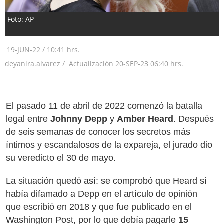
Foto: AP
19-JUN-22
/
10:41 hrs.
deyanira.alvarez /
Actualización
20-SEP-23
06:40 hrs.
El pasado 11 de abril de 2022 comenzó la batalla
legal entre
Johnny Depp
y
Amber Heard
. Después
de seis semanas de conocer los secretos más
íntimos y escandalosos de la expareja, el jurado dio
su veredicto el 30 de mayo.
La situación quedó así: se comprobó que Heard sí
había difamado a Depp en el artículo de opinión
que escribió en 2018 y que fue publicado en el
Washington Post, por lo que debía pagarle
15