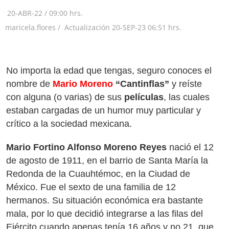
20-ABR-22
/
09:00 hrs.
maricela.flores /
Actualización
20-SEP-23
06:51 hrs.
No importa la edad que tengas, seguro conoces el
nombre de
Mario Moreno
“Cantinflas”
y reíste
con alguna (o varias) de sus
películas
, las cuales
estaban cargadas de un humor muy particular y
crítico a la sociedad mexicana.
Mario Fortino Alfonso Moreno Reyes
nació el 12
de agosto de 1911, en el barrio de Santa María la
Redonda de la Cuauhtémoc, en la Ciudad de
México. Fue el sexto de una familia de 12
hermanos. Su situación económica era bastante
mala, por lo que decidió integrarse a las filas del
Ejército cuando apenas tenía 16 años y no 21, que