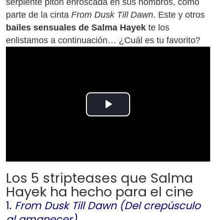
serpiente pitón enroscada en sus hombros, como
parte de la cinta
From Dusk Till Dawn
. Este y otros
bailes sensuales
de Salma Hayek
te los
enlistamos a continuación… ¿Cuál es tu favorito?
Play
Video
Los 5 stripteases que Salma
Hayek ha hecho para el cine
1.
From Dusk Till Dawn (Del crepúsculo
al amanecer)