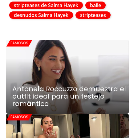
stripteases de Salma Hayek
baile
desnudos Salma Hayek
stripteases
FAMOSOS
Antonela Roccuzzo demuestra el
outfit ideal para un festejo
romántico
FAMOSOS