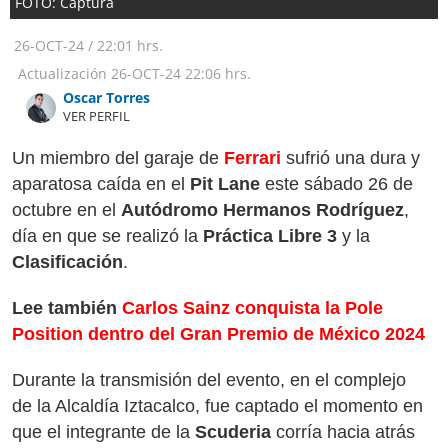
FOTO: Captura
26-OCT-24
/
22:01 hrs.
Actualización
26-OCT-24
22:06 hrs.
Oscar Torres
VER PERFIL
Un miembro del garaje de
Ferrari
sufrió una dura y
aparatosa caída en el
Pit Lane
este sábado 26 de
octubre en el
Autódromo Hermanos Rodríguez
,
día en que se realizó la
Práctica Libre 3
y la
Clasificación
.
Lee también
Carlos Sainz conquista la Pole
Position dentro del Gran Premio de México 2024
Durante la transmisión del evento, en el complejo
de la Alcaldía Iztacalco, fue captado el momento en
que el integrante de la
Scuderia
corría hacia atrás