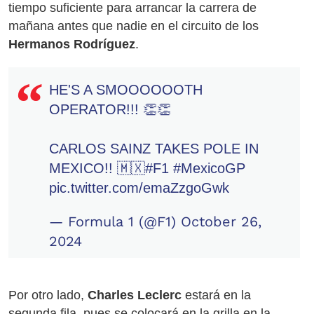
tiempo suficiente para arrancar la carrera de
mañana antes que nadie en el circuito de los
Hermanos Rodríguez
.
HE'S A SMOOOOOOTH
OPERATOR!!! 👏👏
CARLOS SAINZ TAKES POLE IN
MEXICO!! 🇲🇽
#F1
#MexicoGP
pic.twitter.com/emaZzgoGwk
— Formula 1 (@F1)
October 26,
2024
Por otro lado,
Charles Leclerc
estará en la
segunda fila, pues se colocará en la grilla en la