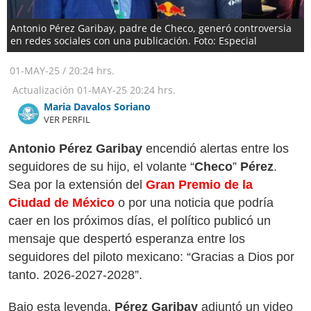
Antonio Pérez Garibay, padre de Checo, generó controversia
en redes sociales con una publicación. Foto: Especial
01-MAY-25
/
20:24 hrs.
Actualización
01-MAY-25
20:24 hrs.
Maria Davalos Soriano
VER PERFIL
Antonio Pérez Garibay
encendió alertas entre los
seguidores de su hijo, el volante “
Checo
”
Pérez
.
Sea por la extensión del
Gran Premio de la
Ciudad de México
o por una noticia que podría
caer en los próximos días, el político publicó un
mensaje que despertó esperanza entre los
seguidores del piloto mexicano: “Gracias a Dios por
tanto. 2026-2027-2028”.
Bajo esta leyenda,
Pérez Garibay
adjuntó un video