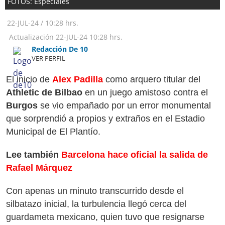
FOTOS: Especiales
22-JUL-24
/
10:28 hrs.
Actualización
22-JUL-24
10:28 hrs.
Redacción De 10
VER PERFIL
El inicio de
Alex Padilla
como arquero titular del
Athletic de Bilbao
en un juego amistoso contra el
Burgos
se vio empañado por un error monumental
que sorprendió a propios y extraños en el Estadio
Municipal de El Plantío.
Lee también
Barcelona hace oficial la salida de
Rafael Márquez
Con apenas un minuto transcurrido desde el
silbatazo inicial, la turbulencia llegó cerca del
guardameta mexicano, quien tuvo que resignarse