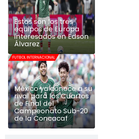
Estos son los tres
equipos de Europa
interesados en Edson
Álvarez
FUTBOL INTERNACIONAL
México ya conoce a su
rival para los Cuartos
de Final del
Campeonato Sub-20
de la Concacaf