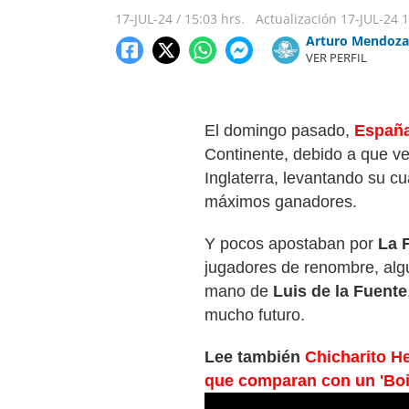
17-JUL-24
/
15:03 hrs.
Actualización
17-JUL-24
1
Arturo Mendoza
VER PERFIL
El domingo pasado,
Españ
Continente, debido a que ve
Inglaterra, levantando su cu
máximos ganadores.
Y pocos apostaban por
La 
jugadores de renombre, alg
mano de
Luis de la Fuente
mucho futuro.
Lee también
Chicharito He
que comparan con un 'Bo