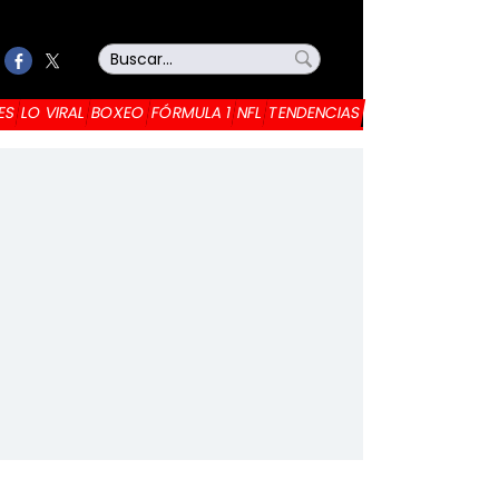
ES
LO VIRAL
BOXEO
FÓRMULA 1
NFL
TENDENCIAS