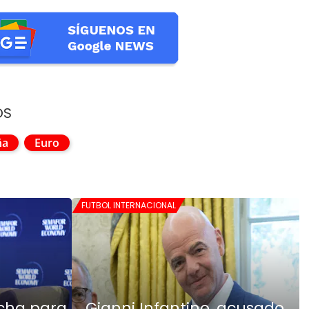
OS
ña
Euro
FUTBOL INTERNACIONAL
echa para
Gianni Infantino, acusado