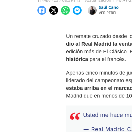
11-MAY-25
/
08:59 hrs.
Actualización
11-MAY-2
Saúl Cano
VER PERFIL
Un remate cruzado desde lo
dio al Real Madrid la venta
edición más de El Clásico. E
histórica
para el francés.
Apenas cinco minutos de jue
liderado del campeonato e
estaba arriba en el marca
Madrid que en menos de 10 
Usted me hace muy
— Real Madrid C