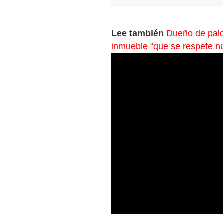
Lee también
Dueño de palc
inmueble “que se respete n