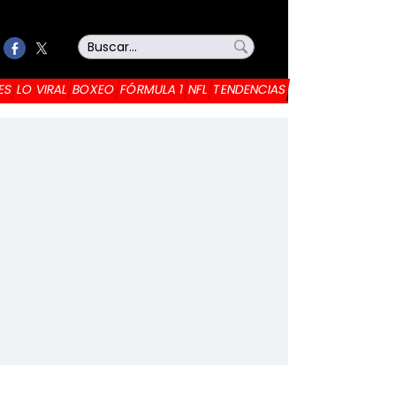
ES
LO VIRAL
BOXEO
FÓRMULA 1
NFL
TENDENCIAS