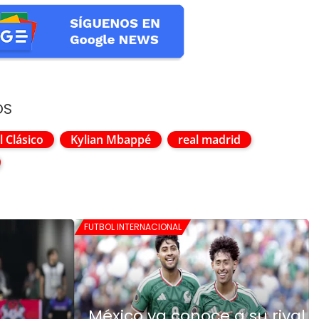
OS
l Clásico
Kylian Mbappé
real madrid
FUTBOL INTERNACIONAL
México ya conoce a su rival