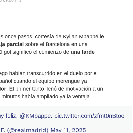
5
09:00 hrs.
s once pasos, cortesía de Kylian Mbappé l
e
ja parcial
sobre el Barcelona en una
l gol significó el comienzo de
una tarde
go habían transcurrido en el duelo por el
spañol cuando el equipo merengue ya
dor
. El primer tanto llenó de motivación a un
minutos había ampliado ya la ventaja.
 feliz,
@KMbappe
.
pic.twitter.com/zfmt0nBtoe
.F. (@realmadrid)
May 11, 2025