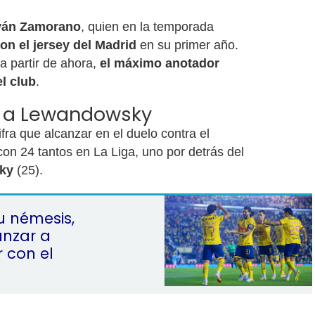
ván Zamorano
, quien en la temporada
on el jersey del Madrid
en su primer año.
a partir de ahora,
el máximo anotador
el club
.
 a Lewandowsky
ifra que alcanzar en el duelo contra el
con 24 tantos en La Liga, uno por detrás del
ky
(25).
u némesis,
nzar a
r con el