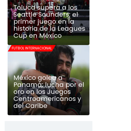
Toluca supera a los
Seattle Sounders; el
primer juego en la
historia de la Leagues
Cup en México
FUTBOL INTERNACIONAL
México golea a
Panamá; lucha por el
oro en los Juegos
Centroamericanos y
del Caribe