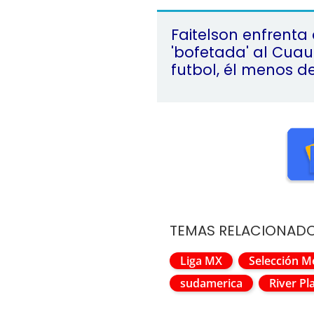
Faitelson enfrenta 
'bofetada' al Cuau:
futbol, él menos de
TEMAS RELACIONAD
Liga MX
Selección M
sudamerica
River Pl