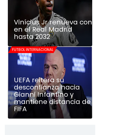
Vinícius Jr renueva con
en el Real Madrid
hasta 2032
FUTBOL INTERNACIONAL
UEFA reitera su
desconfianza hacia
Gianni Infantino y
mantiene distancia de
FIFA