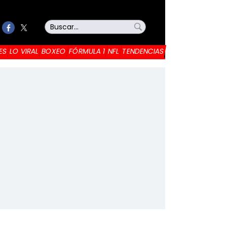
ES
LO VIRAL
BOXEO
FÓRMULA 1
NFL
TENDENCIAS