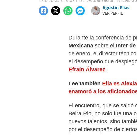
17-ENE-25
/
16:07 hrs.
Actualización
17-ENE-25
Agustín Elías
VER PERFIL
Durante la conferencia de pr
Mexicana
sobre el
Inter d
de enero, el director técnic
el desempeño que desplegó 
Efraín Álvarez
.
Lee también
Ella es Alexi
enamoró a los aficionados
El encuentro, que se saldó 
Beira-Rio, no solo fue una o
nuevos talentos, sino tambi
por el desempeño de cierto