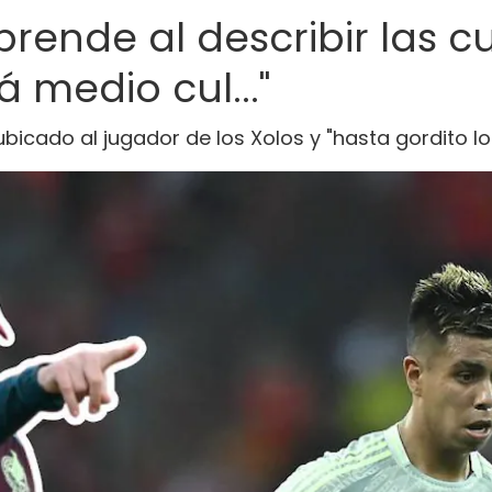
prende al describir las 
tá medio cul..."
bicado al jugador de los Xolos y "hasta gordito lo