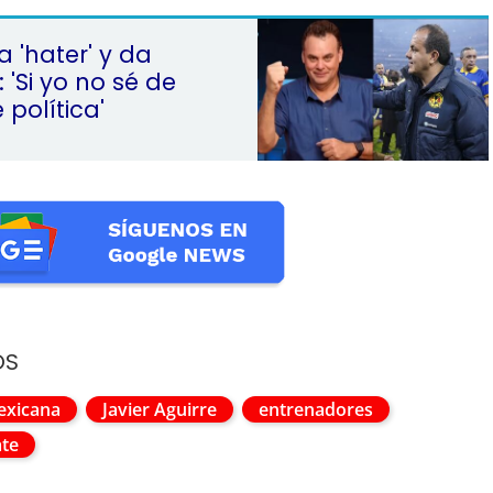
a 'hater' y da
 'Si yo no sé de
 política'
OS
exicana
Javier Aguirre
entrenadores
ate