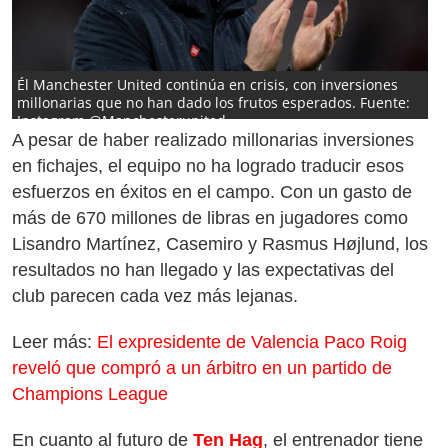
Él Manchester United continúa en crisis, con inversiones
millonarias que no han dado los frutos esperados. Fuente:
Instagram @Manchesterunited
A pesar de haber realizado millonarias inversiones
en fichajes, el equipo no ha logrado traducir esos
esfuerzos en éxitos en el campo. Con un gasto de
más de 670 millones de libras en jugadores como
Lisandro Martínez, Casemiro y Rasmus Højlund, los
resultados no han llegado y las expectativas del
club parecen cada vez más lejanas.
Leer más:
El expresidente de Valencia Paco Roig
reveló que compró a un árbitro en un partido de
Champions League
En cuanto al futuro de
Ten Hag
, el entrenador tiene