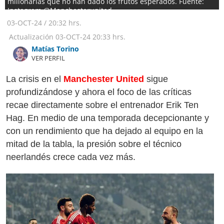
millonarias que no han dado los frutos esperados. Fuente:
Instagram @Manchesterunited
03-OCT-24
/
20:32 hrs.
Actualización
03-OCT-24
20:33 hrs.
Matías Torino
VER PERFIL
La crisis en el
Manchester United
sigue
profundizándose y ahora el foco de las críticas
recae directamente sobre el entrenador Erik Ten
Hag. En medio de una temporada decepcionante y
con un rendimiento que ha dejado al equipo en la
mitad de la tabla, la presión sobre el técnico
neerlandés crece cada vez más.