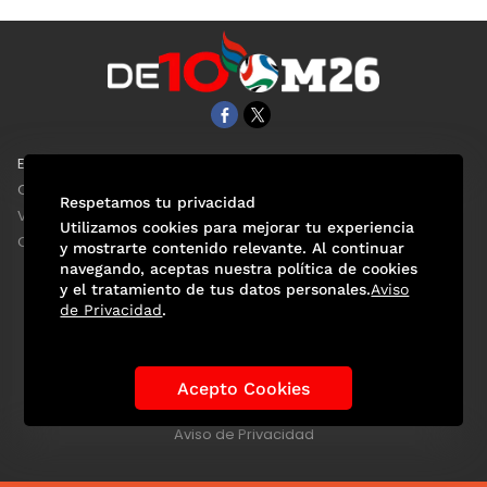
EL UNIVERSAL
Aviso Oportuno
Clase
Obituarios
Respetamos tu privacidad
ViveUSA
Consultas
Utilizamos cookies para mejorar tu experiencia
Confabulario
y mostrarte contenido relevante. Al continuar
navegando, aceptas nuestra política de cookies
y el tratamiento de tus datos personales.
Aviso
de Privacidad
.
Selección Mexicana
Actualidad Mundialista
Historia de los Mundiales
Lo viral
Anécdotas Mundialistas
Acepto Cookies
Las Sedes
Las Figuras
Tendencias
Directorio
Consultas
Aviso de Privacidad