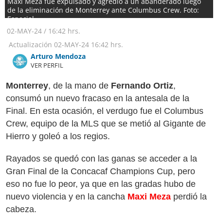
Maxi Meza fue expulsado y agredió a un abanderado luego
de la eliminación de Monterrey ante Columbus Crew. Foto:
Especial
02-MAY-24
/
16:42 hrs.
Actualización
02-MAY-24
16:42 hrs.
Arturo Mendoza
VER PERFIL
Monterrey
, de la mano de
Fernando Ortiz
,
consumó un nuevo fracaso en la antesala de la
Final. En esta ocasión, el verdugo fue el Columbus
Crew, equipo de la MLS que se metió al Gigante de
Hierro y goleó a los regios.
Rayados se quedó con las ganas se acceder a la
Gran Final de la Concacaf Champions Cup, pero
eso no fue lo peor, ya que en las gradas hubo de
nuevo violencia y en la cancha
Maxi Meza
perdió la
cabeza.