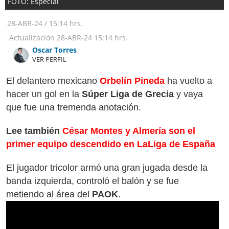
FOTO: Especial
28-ABR-24
/
15:14 hrs.
Actualización
28-ABR-24
15:14 hrs.
Oscar Torres
VER PERFIL
El delantero mexicano
Orbelín Pineda
ha vuelto a
hacer un gol en la
Súper Liga de Grecia
y vaya
que fue una tremenda anotación.
Lee también
César Montes y Almería son el
primer equipo descendido en LaLiga de España
El jugador tricolor armó una gran jugada desde la
banda izquierda, controló el balón y se fue
metiendo al área del
PAOK
.