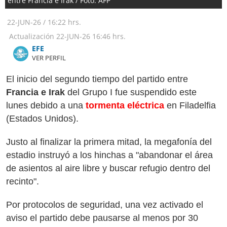
entre Francia e Irak / Foto: AFP
22-JUN-26
/
16:22 hrs.
Actualización
22-JUN-26
16:46 hrs.
​​​​​​​EFE
VER PERFIL
El inicio del segundo tiempo del partido entre
Francia e Irak
del Grupo I fue suspendido este
lunes debido a una
tormenta eléctrica
en Filadelfia
(Estados Unidos).
Justo al finalizar la primera mitad, la megafonía del
estadio instruyó a los hinchas a "abandonar el área
de asientos al aire libre y buscar refugio dentro del
recinto".
Por protocolos de seguridad, una vez activado el
aviso el partido debe pausarse al menos por 30