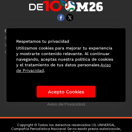
EL UNIVERSAL
Aviso Oportuno
Clase
Obituarios
Respetamos tu privacidad
ViveUSA
Consultas
Utilizamos cookies para mejorar tu experiencia
Confabulario
y mostrarte contenido relevante. Al continuar
navegando, aceptas nuestra política de cookies
y el tratamiento de tus datos personales.
Aviso
de Privacidad
.
Selección Mexicana
Actualidad Mundialista
Historia de los Mundiales
Lo viral
Anécdotas Mundialistas
Acepto Cookies
Las Sedes
Las Figuras
Tendencias
Directorio
Consultas
Aviso de Privacidad
Copyright © Todos los derechos reservados | EL UNIVERSAL,
Compañía Periodística Nacional. De no existir previa autorización,