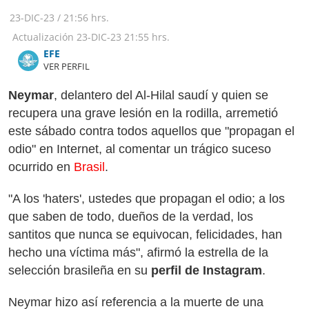
23-DIC-23
/
21:56 hrs.
Actualización
23-DIC-23
21:55 hrs.
​​​​​​​EFE
VER PERFIL
Neymar
, delantero del Al-Hilal saudí y quien se
recupera una grave lesión en la rodilla, arremetió
este sábado contra todos aquellos que "propagan el
odio" en Internet, al comentar un trágico suceso
ocurrido en
Brasil
.
"A los 'haters', ustedes que propagan el odio; a los
que saben de todo, dueños de la verdad, los
santitos que nunca se equivocan, felicidades, han
hecho una víctima más", afirmó la estrella de la
selección brasileña en su
perfil de Instagram
.
Neymar hizo así referencia a la muerte de una