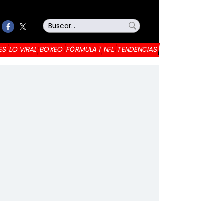
ES
LO VIRAL
BOXEO
FÓRMULA 1
NFL
TENDENCIAS