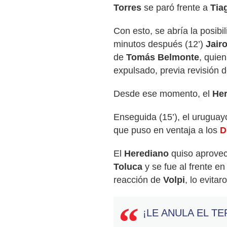
Torres
se paró frente a
Tia
Con esto, se abría la posibil
minutos después (12’)
Jair
de
Tomás Belmonte
, quien
expulsado, previa revisión 
Desde ese momento, el
He
Enseguida (15’), el uruguay
que puso en ventaja a los
D
El
Herediano
quiso aprovec
Toluca
y se fue al frente e
reacción de
Volpi
, lo evitar
¡LE ANULA EL T