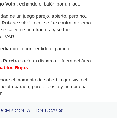
go Volpi
, echando el balón por un lado.
idad de un juego parejo, abierto, pero no...
o Ruiz
se volvió loco, se fue contra la pierna
 se salvó de una fractura y se fue
del VAR.
rediano
dio por perdido el partido.
o
Pereira
sacó un disparo de fuera del área
iablos Rojos
.
hare el momento de soberbia que vivió el
n pelota parada, pero el poste y una buena
on.
ERCER GOL AL TOLUCA! ❌