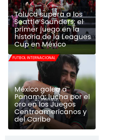
Toluca supera a los
Seattle Sounders; el
primer juego en la
historia de la Leagues
Cup en México
FUTBOL INTERNACIONAL
México golea a
Panamá; lucha por el
oro en los Juegos
Centroamericanos y
del Caribe