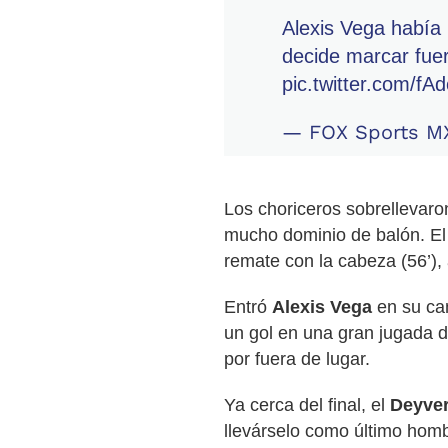
Alexis Vega había p
decide marcar fue
pic.twitter.com/f
— FOX Sports M
Los choriceros sobrellevaro
mucho dominio de balón. E
remate con la cabeza (56’), 
Entró
Alexis Vega
en su ca
un gol en una gran jugada d
por fuera de lugar.
Ya cerca del final, el
Deyve
llevárselo como último hombr