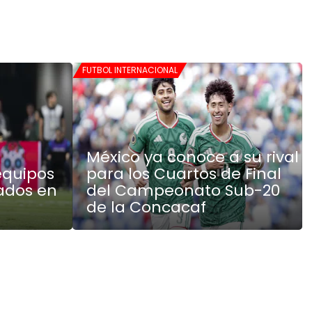
FUTBOL INTERNACIONAL
México ya conoce a su rival
 equipos
para los Cuartos de Final
ados en
del Campeonato Sub-20
de la Concacaf