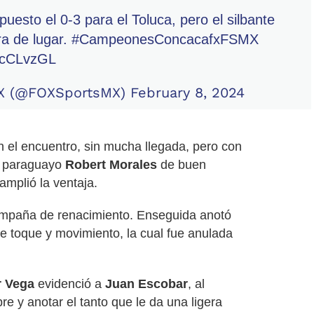
uesto el 0-3 para el Toluca, pero el silbante
ra de lugar.
#CampeonesConcacafxFSMX
AdcCLvzGL
X (@FOXSportsMX)
February 8, 2024
n el encuentro, sin mucha llegada, pero con
l paraguayo
Robert Morales
de buen
amplió la ventaja.
mpaña de renacimiento. Enseguida anotó
e toque y movimiento, la cual fue anulada
r Vega
evidenció a
Juan Escobar
, al
e y anotar el tanto que le da una ligera