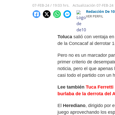
07-FEB-24
/
19:03 hrs.
Actualización
07-FEB-24
Redacción De 10
VER PERFIL
Toluca
salió con ventaja e
de la Concacaf al derrotar 1
Pero no es un marcador para 
primer criterio de desempa
noticia, pero el que apena
casi todo el partido con un
Lee también
Tuca Ferretti
burlaba de la derrota del
El
Herediano
, dirigido por
juego aprovechando los espa