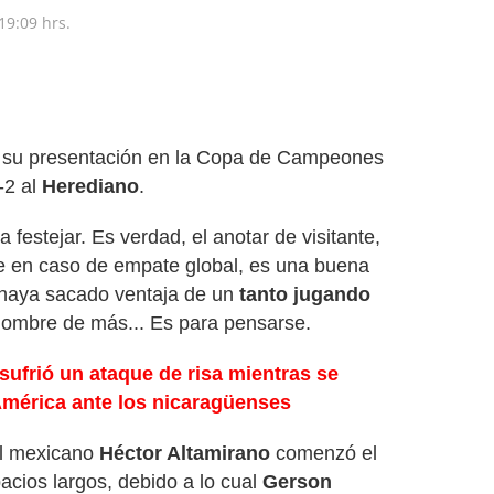
19:09 hrs.
n su presentación en la Copa de Campeones
-2 al
Herediano
.
festejar. Es verdad, el anotar de visitante,
te en caso de empate global, es una buena
s haya sacado ventaja de un
tanto jugando
 hombre de más... Es para pensarse.
 sufrió un ataque de risa mientras se
 América ante los nicaragüenses
 el mexicano
Héctor Altamirano
comenzó el
cios largos, debido a lo cual
Gerson