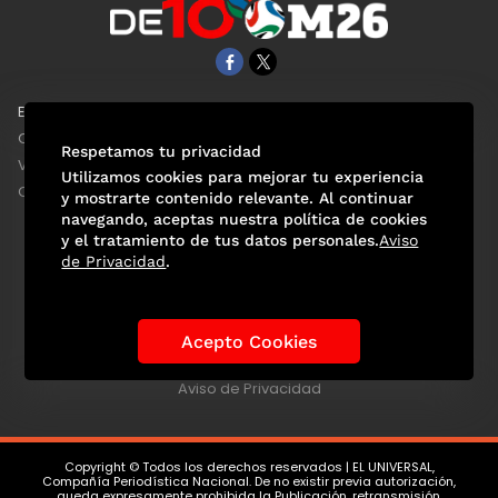
EL UNIVERSAL
Aviso Oportuno
Clase
Obituarios
Respetamos tu privacidad
ViveUSA
Consultas
Utilizamos cookies para mejorar tu experiencia
Confabulario
y mostrarte contenido relevante. Al continuar
navegando, aceptas nuestra política de cookies
y el tratamiento de tus datos personales.
Aviso
de Privacidad
.
Selección Mexicana
Actualidad Mundialista
Historia de los Mundiales
Lo viral
Anécdotas Mundialistas
Acepto Cookies
Las Sedes
Las Figuras
Tendencias
Directorio
Consultas
Aviso de Privacidad
Copyright © Todos los derechos reservados | EL UNIVERSAL,
Compañía Periodística Nacional. De no existir previa autorización,
queda expresamente prohibida la Publicación, retransmisión,