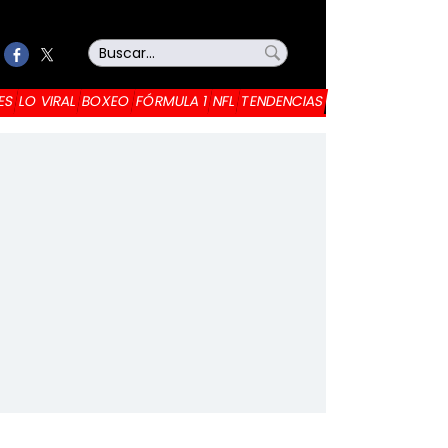
ES
LO VIRAL
BOXEO
FÓRMULA 1
NFL
TENDENCIAS