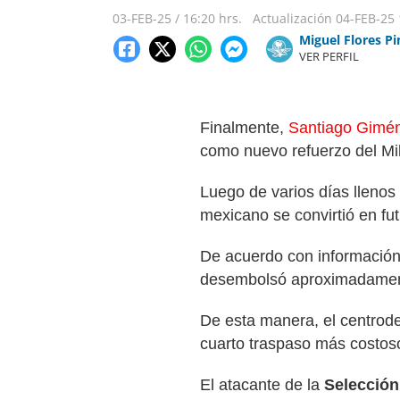
03-FEB-25
/
16:20 hrs.
Actualización
04-FEB-25
Miguel Flores P
VER PERFIL
Finalmente,
Santiago Gimé
como nuevo refuerzo del Mi
Luego de varios días llenos
mexicano se convirtió en fut
De acuerdo con información d
desembolsó aproximadament
De esta manera, el centrod
cuarto traspaso más costoso 
El atacante de la
Selección