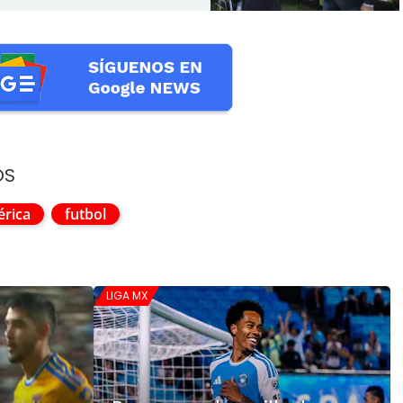
OS
rica
futbol
LIGA MX