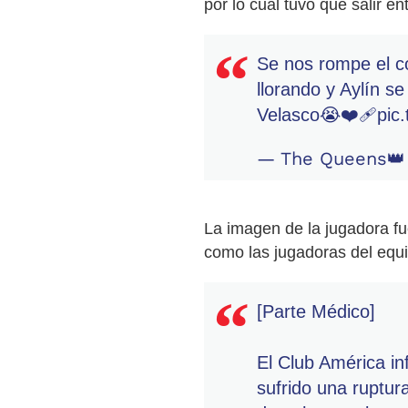
por lo cual tuvo que salir e
Se nos rompe el c
llorando y Aylín se
Velasco😭❤️‍🩹
pic
— The Queens👑
La imagen de la jugadora f
como las jugadoras del equi
[Parte Médico]
El Club América in
sufrido una ruptura