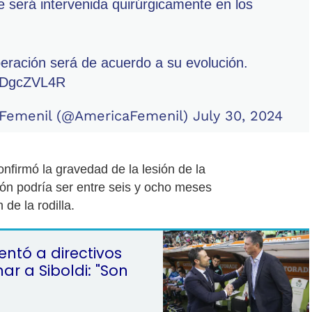
e será intervenida quirúrgicamente en los
eración será de acuerdo a su evolución.
OCDgcZVL4R
 Femenil (@AmericaFemenil)
July 30, 2024
nfirmó la gravedad de la lesión de la
ón podría ser entre seis y ocho meses
de la rodilla.
entó a directivos
ar a Siboldi: "Son