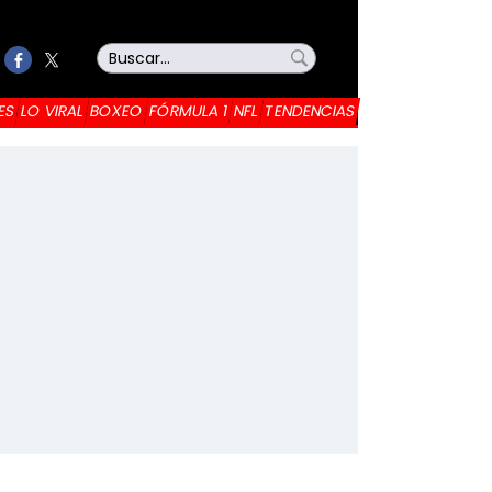
ES
LO VIRAL
BOXEO
FÓRMULA 1
NFL
TENDENCIAS