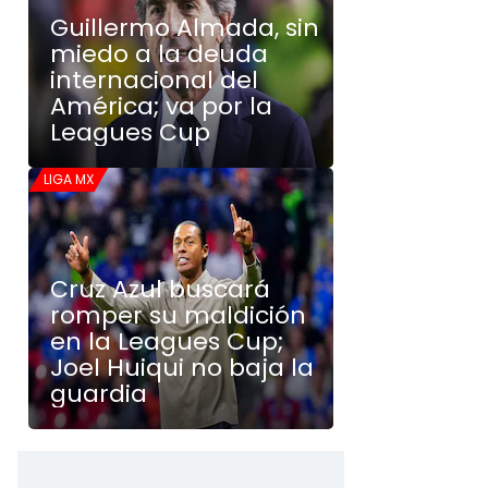
Guillermo Almada, sin
miedo a la deuda
internacional del
América; va por la
Leagues Cup
LIGA MX
Cruz Azul buscará
romper su maldición
en la Leagues Cup;
Joel Huiqui no baja la
guardia