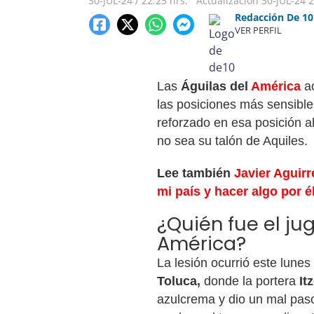
30-JUL-24
/
22:25 hrs.
Actualización
30-JUL-24
2
Redacción De 10
VER PERFIL
Las
Águilas del
América
ac
las posiciones más sensibles
reforzado en esa posición a
no sea su talón de Aquiles.
Lee también
Javier Aguirr
mi país y hacer algo por é
¿Quién fue el ju
América?
La lesión ocurrió este lunes
Toluca,
donde la portera
It
azulcrema y dio un mal paso