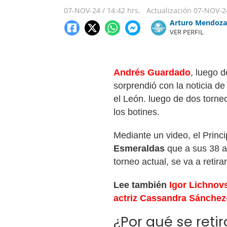
07-NOV-24
/
14:42 hrs.
Actualización
07-NOV-2
Arturo Mendoza
VER PERFIL
Andrés Guardado
, luego 
sorprendió con la noticia de
el León. luego de dos torneo
los botines.
Mediante un video, el Princi
Esmeraldas
que a sus 38 a
torneo actual, se va a retirar
Lee también
Igor Lichnovs
actriz Cassandra Sánchez-
¿Por qué se ret