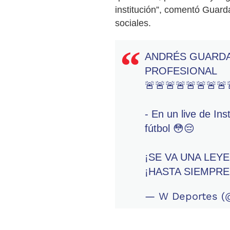
institución”, comentó Guard
sociales.
ANDRÉS GUARDA
PROFESIONAL
🚨🚨🚨🚨🚨🚨🚨🚨
- En un live de Ins
fútbol 😳😔
¡SE VA UNA LEY
¡HASTA SIEMPRE
— W Deportes (