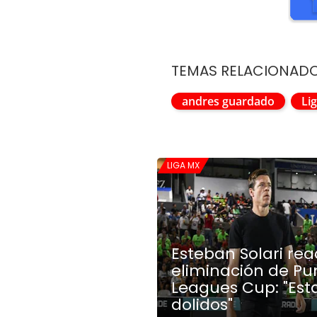
TEMAS RELACIONAD
andres guardado
Li
LIGA MX
Esteban Solari re
eliminación de P
Leagues Cup: "Es
dolidos"