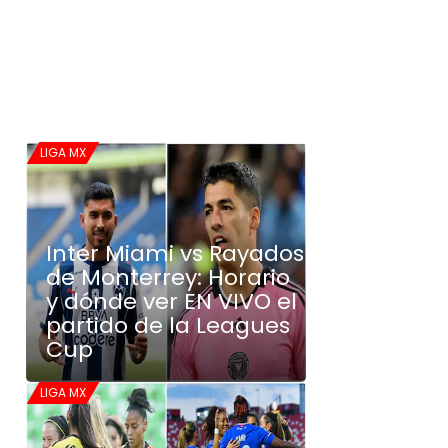
LIGA MX
Inter Miami vs Rayados
de Monterrey: Horario
y dónde ver EN VIVO el
partido de la Leagues
Cup
LIGA MX