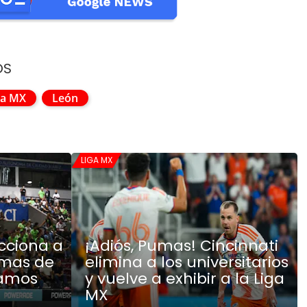
OS
ga MX
León
LIGA MX
acciona a
¡Adiós, Pumas! Cincinnati
umas de
elimina a los universitarios
tamos
y vuelve a exhibir a la Liga
MX