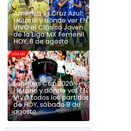
América vs Cruz Azul:
Horario y dónde ver EN
VIVO el Clásico Joven
de la Liga MX Femenil
HOY, 8 de agosto
LIGA MX
Leagues Cup 2026:
Horario y dónde ver EN
VIVO todos los partidos
de HOY, sábado 8 de
agosto