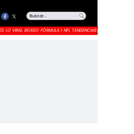
ES
LO VIRAL
BOXEO
FÓRMULA 1
NFL
TENDENCIAS