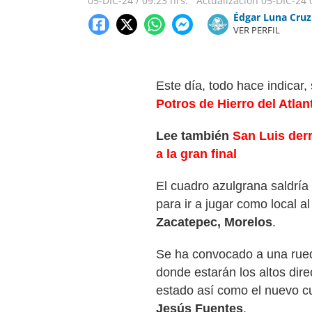
05-DIC-24
/
09:23 hrs.
Actualización
05-DIC-24
Édgar Luna Cruz
VER PERFIL
Este día, todo hace indicar
Potros de Hierro del Atlan
Lee también
San Luis derr
a la gran final
El cuadro azulgrana saldría
para ir a jugar como local a
Zacatepec, Morelos
.
Se ha convocado a una rued
donde estarán los altos dire
estado así como el nuevo 
Jesús Fuentes
.