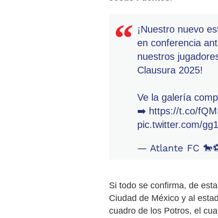
¡Nuestro nuevo es
en conferencia an
nuestros jugadore
Clausura 2025!
Ve la galería compl
➡️
https://t.co/f
pic.twitter.com/
— Atlante FC 🐎⚽
Si todo se confirma, de est
Ciudad de México y al estad
cuadro de los Potros, el cual