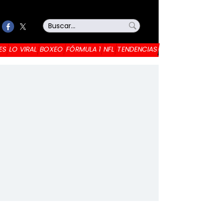
ES
LO VIRAL
BOXEO
FÓRMULA 1
NFL
TENDENCIAS