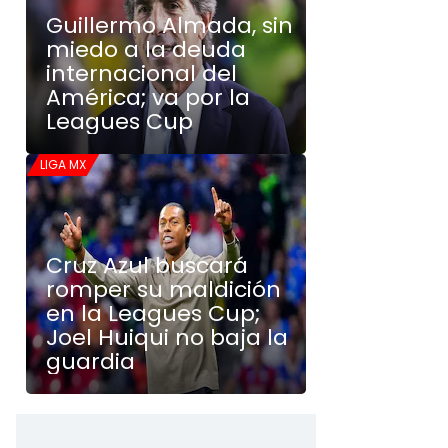
Guillermo Almada, sin
miedo a la deuda
internacional del
América; va por la
Leagues Cup
LIGA MX
Cruz Azul buscará
romper su maldición
en la Leagues Cup;
Joel Huiqui no baja la
guardia