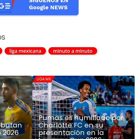
OS
liga mexicana
minuto a minuto
LIGA MX
Pumas es humillado por
debutan
Charlotte FC en su
 2026
presentación en la