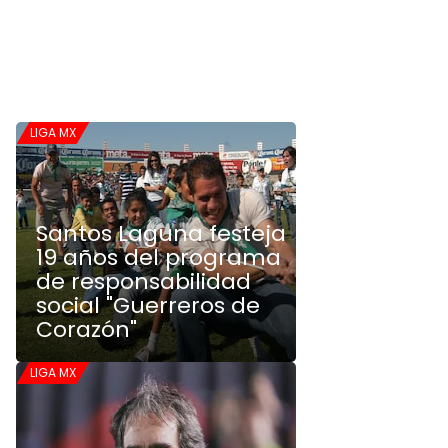
LIGA MX
Santos Laguna festeja
19 años del programa
de responsabilidad
social "Guerreros de
Corazón"
LIGA MX