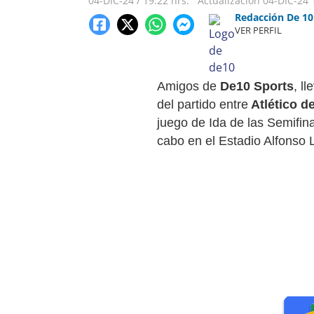
04-DIC-24
/
19:22 hrs.
Actualización
04-DIC-24
Redacción De 10
VER PERFIL
Amigos de
De10 Sports
, l
del partido entre
Atlético d
juego de Ida de las Semifin
cabo en el Estadio Alfonso 