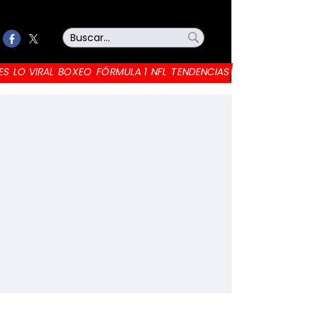
ES
LO VIRAL
BOXEO
FÓRMULA 1
NFL
TENDENCIAS