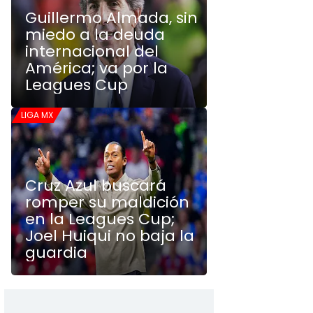
Guillermo Almada, sin
miedo a la deuda
internacional del
América; va por la
Leagues Cup
LIGA MX
Cruz Azul buscará
romper su maldición
en la Leagues Cup;
Joel Huiqui no baja la
guardia