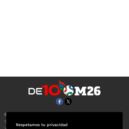
EL UNIVERSAL
Aviso Oportuno
Clase
Obituarios
Respetamos tu privacidad
ViveUSA
Consultas