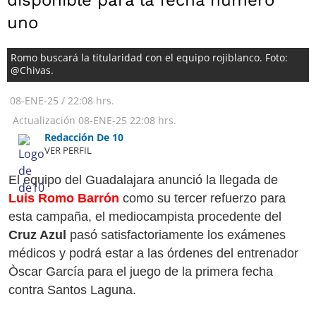
disponible para la fecha numero
uno
Romo buscará la titularidad con el equipo rojiblanco. Foto:
@Chivas.
08-ENE-25
/
22:08 hrs.
Actualización
08-ENE-25
22:08 hrs.
Redacción De 10
VER PERFIL
El equipo del Guadalajara anunció la llegada de
Luis Romo Barrón
como su tercer refuerzo para
esta campaña, el mediocampista procedente del
Cruz Azul
pasó satisfactoriamente los exámenes
médicos y podrá estar a las órdenes del entrenador
Òscar García para el juego de la primera fecha
contra Santos Laguna.