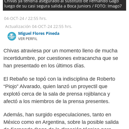
Chivas ya tendría asegurado al sustituto de Fernando Gago
luego de su casi segura salida a Boca Juniors / FOTO: Imago7
04-OCT-24
/
22:55 hrs.
Actualización
04-OCT-24
22:55 hrs.
Miguel Flores Pineda
VER PERFIL
Chivas atraviesa por un momento lleno de mucha
incertidumbre, por cuestiones extracancha que se
han presentado en los últimos días.
El Rebaño se topó con la indisciplina de Roberto
“Piojo” Alvarado, quien lanzó un proyectil que
explotó cerca de la sala de prensa rojiblanca y
afectó a los miembros de la prensa presentes.
Además, han surgido especulaciones, tanto en
México como en Argentina, sobre la posible salida