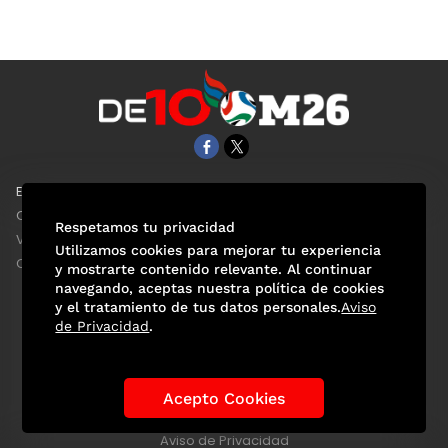
EL UNIVERSAL
Aviso Oportuno
Clase
Obituarios
Respetamos tu privacidad
ViveUSA
Consultas
Utilizamos cookies para mejorar tu experiencia
Confabulario
y mostrarte contenido relevante. Al continuar
navegando, aceptas nuestra política de cookies
y el tratamiento de tus datos personales.
Aviso
de Privacidad
.
Selección Mexicana
Actualidad Mundialista
Historia de los Mundiales
Lo viral
Anécdotas Mundialistas
Acepto Cookies
Las Sedes
Las Figuras
Tendencias
Directorio
Consultas
Aviso de Privacidad