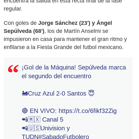
encuentra la salida en esta recta final de la fase
regular.
Con goles de
Jorge Sánchez (23') y Ángel
Sepúlveda (68')
, los de Martín Anselmi se
impusieron en casa para mantener el gran ritmo y
enfilarse a la Fiesta Grande del futbol mexicano.
¡Gol de la Máquina! Sepúlveda marca
el segundo del encuentro
🚂Cruz Azul 2-0 Santos 😇
🔴 EN VIVO:
https://t.co/6fikf32Zig
📲🇲🇽 Canal 5
📲🇺🇸Univision y
TUDN
#SabadoFutbolero