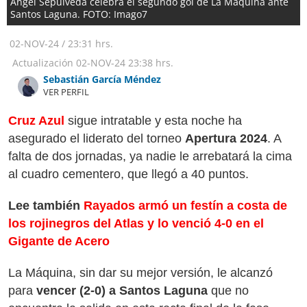
Ángel Sepúlveda celebra el segundo gol de La Máquina ante
Santos Laguna. FOTO: Imago7
02-NOV-24
/
23:31 hrs.
Actualización
02-NOV-24
23:38 hrs.
Sebastián García Méndez
VER PERFIL
Cruz Azul
sigue intratable y esta noche ha
asegurado el liderato del torneo
Apertura 2024
. A
falta de dos jornadas, ya nadie le arrebatará la cima
al cuadro cementero, que llegó a 40 puntos.
Lee también
Rayados armó un festín a costa de
los rojinegros del Atlas y lo venció 4-0 en el
Gigante de Acero
La Máquina, sin dar su mejor versión, le alcanzó
para
vencer (2-0) a Santos Laguna
que no