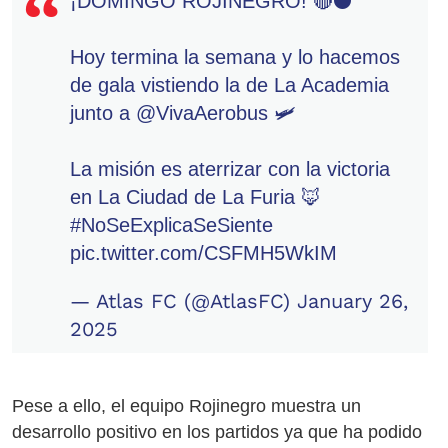
¡DOMINGO ROJINEGRO! 🔴⚫️
Hoy termina la semana y lo hacemos
de gala vistiendo la de La Academia
junto a
@VivaAerobus
🛩️
La misión es aterrizar con la victoria
en La Ciudad de La Furia 🦊
#NoSeExplicaSeSiente
pic.twitter.com/CSFMH5WkIM
— Atlas FC (@AtlasFC)
January 26,
2025
Pese a ello, el equipo Rojinegro muestra un
desarrollo positivo en los partidos ya que ha podido