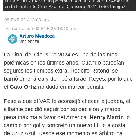
El Gato Ortiz marcó un polémico penalti a favor de América
en la Final ante Cruz Azul del Clausura 2024. Foto: Imago7
08-ENE-25
/
18:05 hrs.
Actualización
08-ENE-25
18:10 hrs.
Arturo Mendoza
VER PERFIL
La Final del Clausura 2024 es una de las más
polémicas en los últimos años. Cuando parecían
seguros los tiempos extra, Rodolfo Rotondi se
barrió en el área y derribó a Israel Reyes, por lo que
el
Gato Ortiz
no dudó en marcar penalti.
Pese a que el VAR le aconsejó checar la jugada, el
silbante decidió seguir con su decisión y marcó
pena máxima a favor del América.
Henry Martín
lo
cambió por gol y concretó un nuevo título a costa
de Cruz Azul. Desde ese momento es árbitro ha