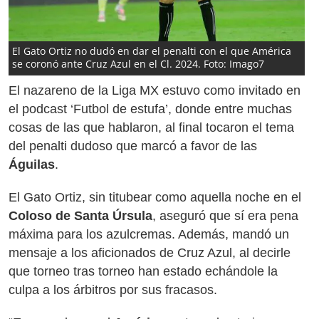
El Gato Ortiz no dudó en dar el penalti con el que América
se coronó ante Cruz Azul en el Cl. 2024. Foto: Imago7
El nazareno de la Liga MX estuvo como invitado en
el podcast ‘Futbol de estufa’, donde entre muchas
cosas de las que hablaron, al final tocaron el tema
del penalti dudoso que marcó a favor de las
Águilas
.
El Gato Ortiz, sin titubear como aquella noche en el
Coloso de Santa Úrsula
, aseguró que sí era pena
máxima para los azulcremas. Además, mandó un
mensaje a los aficionados de Cruz Azul, al decirle
que torneo tras torneo han estado echándole la
culpa a los árbitros por sus fracasos.