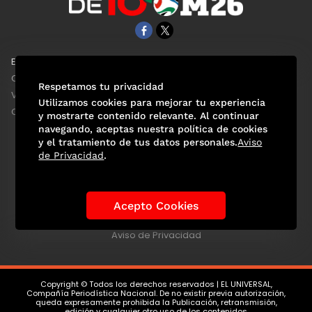
EL UNIVERSAL
Aviso Oportuno
Clase
Obituarios
Respetamos tu privacidad
ViveUSA
Consultas
Utilizamos cookies para mejorar tu experiencia
Confabulario
y mostrarte contenido relevante. Al continuar
navegando, aceptas nuestra política de cookies
y el tratamiento de tus datos personales.
Aviso
de Privacidad
.
Selección Mexicana
Actualidad Mundialista
Historia de los Mundiales
Lo viral
Anécdotas Mundialistas
Acepto Cookies
Las Sedes
Las Figuras
Tendencias
Directorio
Consultas
Aviso de Privacidad
Copyright © Todos los derechos reservados | EL UNIVERSAL,
Compañía Periodística Nacional. De no existir previa autorización,
queda expresamente prohibida la Publicación, retransmisión,
edición y cualquier otro uso de los contenidos