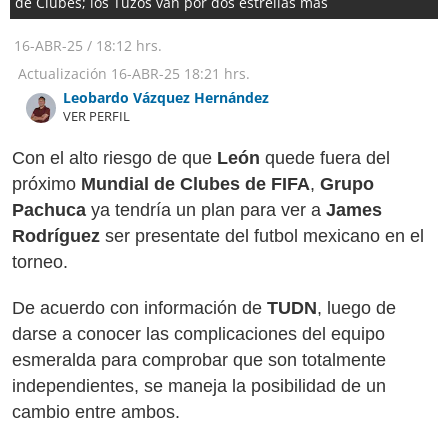
de Clubes; los Tuzos van por dos estrellas más
16-ABR-25
/
18:12 hrs.
Actualización
16-ABR-25
18:21 hrs.
Leobardo Vázquez Hernández
VER PERFIL
Con el alto riesgo de que
León
quede fuera del
próximo
Mundial de Clubes de FIFA
,
Grupo
Pachuca
ya tendría un plan para ver a
James
Rodríguez
ser presentate del futbol mexicano en el
torneo.
De acuerdo con información de
TUDN
, luego de
darse a conocer las complicaciones del equipo
esmeralda para comprobar que son totalmente
independientes, se maneja la posibilidad de un
cambio entre ambos.