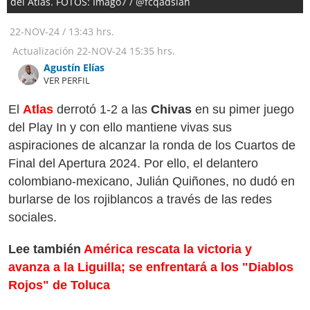
del Atlas. FOTOS: Imago7 / @fcqadsiah
22-NOV-24
/
13:43 hrs.
Actualización
22-NOV-24
15:35 hrs.
Agustín Elías
VER PERFIL
El
Atlas
derrotó 1-2 a las
Chivas
en su pimer juego
del Play In y con ello mantiene vivas sus
aspiraciones de alcanzar la ronda de los Cuartos de
Final del Apertura 2024. Por ello, el delantero
colombiano-mexicano, Julián Quiñones, no dudó en
burlarse de los rojiblancos a través de las redes
sociales.
Lee también
América rescata la victoria y
avanza a la Liguilla; se enfrentará a los "Diablos
Rojos" de Toluca