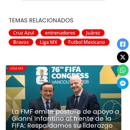
TEMAS RELACIONADOS
Cruz Azul
entrenadores
Juárez
Bravos
Liga MX
Futbol Mexicano
LIGA MX
La FMF emite postura de apoyo a
Gianni Infantino al frente de la
FIFA: Respaldamos su liderazgo