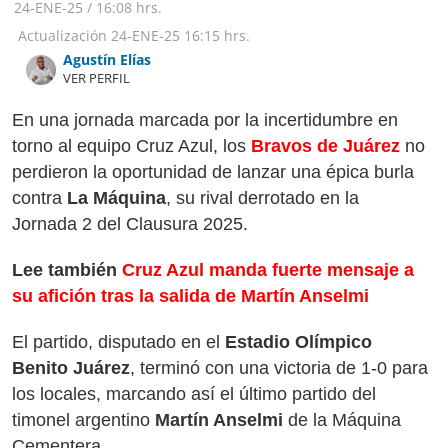
24-ENE-25
/
16:08 hrs.
Actualización
24-ENE-25
16:15 hrs.
Agustín Elías
VER PERFIL
En una jornada marcada por la incertidumbre en
torno al equipo Cruz Azul, los
Bravos de Juárez
no
perdieron la oportunidad de lanzar una épica burla
contra
La Máquina
, su rival derrotado en la
Jornada 2 del Clausura 2025.
Lee también
Cruz Azul manda fuerte mensaje a
su afición tras la salida de Martín Anselmi
El partido, disputado en el
Estadio Olímpico
Benito Juárez
, terminó con una victoria de 1-0 para
los locales, marcando así el último partido del
timonel argentino
Martín Anselmi
de la Máquina
Cementera.