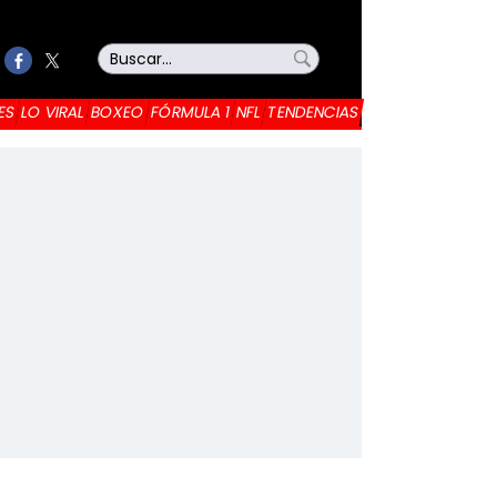
ES
LO VIRAL
BOXEO
FÓRMULA 1
NFL
TENDENCIAS