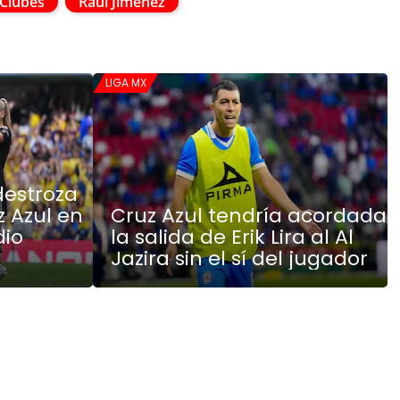
 Clubes
Raul Jiménez
LIGA MX
destroza
z Azul en
Cruz Azul tendría acordada
dio
la salida de Erik Lira al Al
Jazira sin el sí del jugador