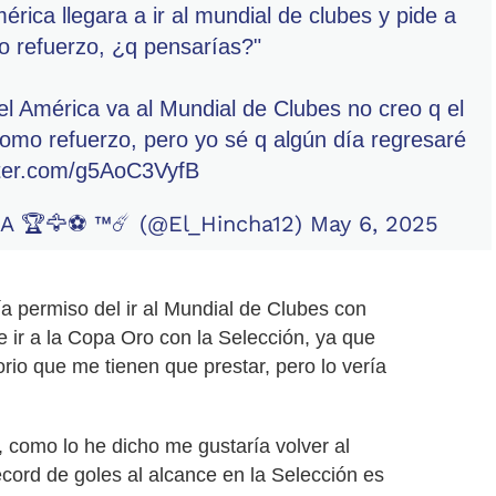
mérica llegara a ir al mundial de clubes y pide a
 refuerzo, ¿q pensarías?"
el América va al Mundial de Clubes no creo q el
omo refuerzo, pero yo sé q algún día regresaré
itter.com/g5AoC3VyfB
A 🏆🦅⚽ ™☄️ (@El_Hincha12)
May 6, 2025
a permiso del ir al Mundial de Clubes con
e ir a la Copa Oro con la Selección, ya que
rio que me tienen que prestar, pero lo vería
 como lo he dicho me gustaría volver al
écord de goles al alcance en la Selección es