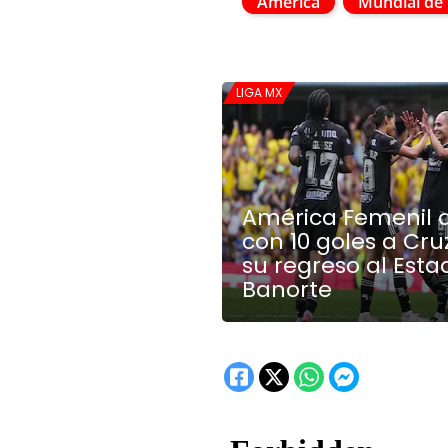
América
Mundial de
LIGA MX
América Femenil 
con 10 goles a Cru
su regreso al Esta
Banorte