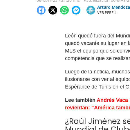
06-MAY-25
/
21:26 hrs.
Actualización
06-MAY-2
Arturo Mendoza
VER PERFIL
León quedó fuera del Mundi
quedó vacante su lugar en 
MLS el equipo que se convie
competencia que se realiz
Luego de la noticia, mucho
ilusionarse con ver al equi
Espérance de Tunis en el Gr
Lee también
Andrés Vaca 
revientan: "América tambi
¿Raúl Jiménez se
Mundial de Club