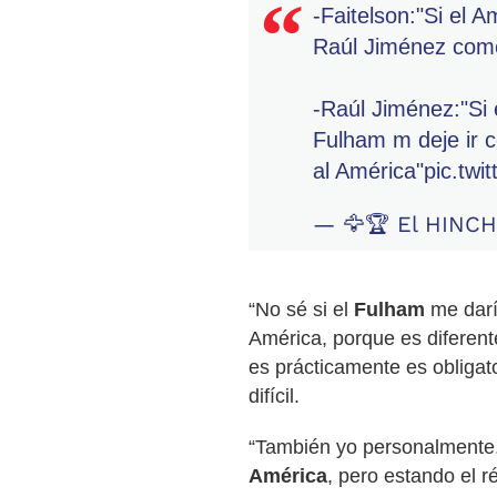
-Faitelson:"Si el A
Raúl Jiménez como
-Raúl Jiménez:"Si 
Fulham m deje ir c
al América"
pic.tw
— 🦅🏆 El HINCH
“No sé si el
Fulham
me darí
América, porque es diferent
es prácticamente es obligato
difícil.
“También yo personalmente,
América
, pero estando el r