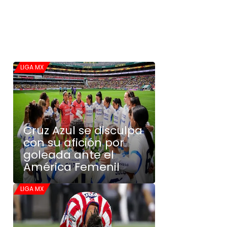
LIGA MX
Cruz Azul se disculpa
con su afición por
goleada ante el
América Femenil
LIGA MX