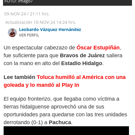
FOTO: Imago7
09-NOV-24
/
21:11 hrs.
Actualización
10-NOV-24
14:24 hrs.
Leobardo Vázquez Hernández
VER PERFIL
Un espectacular cabezazo de
Óscar Estupiñán
,
fue suficiente para que
Bravos de Juárez
saliera
con la mano en alto del
Estadio Hidalgo
.
Lee también
Toluca humilló al América con una
goleada y lo mandó al Play In
El equipo fronterizo, que llegaba como víctima a
tierras hidalguense aprovechó una de sus
oportunidades para quedarse con las tres unidades
derrotando (0-1) a
Pachuca
.