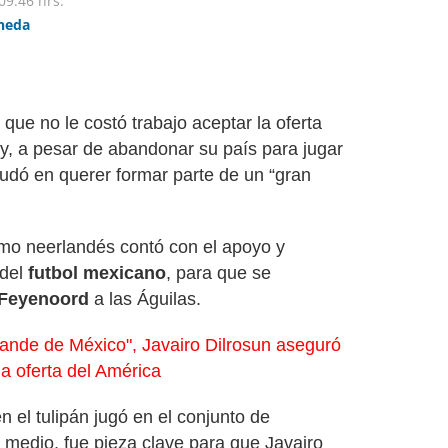
09:46 hrs.
ineda
que no le costó trabajo aceptar la oferta
y, a pesar de abandonar su país para jugar
dudó en querer formar parte de un “gran
emo neerlandés contó con el apoyo y
del
futbol mexicano
, para que se
Feyenoord
a las Águilas.
rande de México", Javairo Dilrosun aseguró
la oferta del América
 el tulipán jugó en el conjunto de
 medio, fue pieza clave para que Javairo