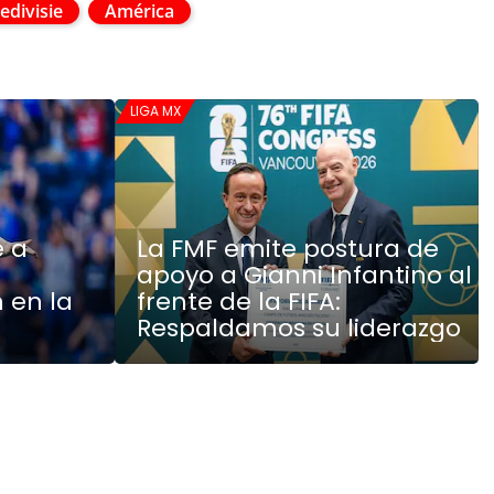
edivisie
América
LIGA MX
e a
La FMF emite postura de
apoyo a Gianni Infantino al
 en la
frente de la FIFA:
Respaldamos su liderazgo