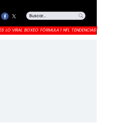
ES
LO VIRAL
BOXEO
FÓRMULA 1
NFL
TENDENCIAS