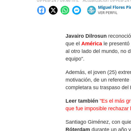
09-FEB-24
/
09:46 hrs.
Actualización
09-FEB-24
Miguel Flores P
VER PERFIL
Javairo Dilrosun
reconoció 
que el
América
le presentó 
al otro lado del mundo, no 
equipo”.
Además, el joven (25) extr
motivación, de un referente 
completara su traspaso del
Leer también
"Es el más g
que fue imposible rechazar 
Santiago Giménez, con quien
Róterdam
durante un año y