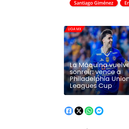
Santiago Giménez
Er
LIGA MX
La Máquina vuelv
sonreír: vence a
Philadelphia Union
Leagues Cup