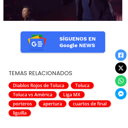
TEMAS RELACIONADOS
Diablos Rojos de Toluca
Toluca
Toluca vs América
Liga MX
porteros
apertura
cuartos de final
liguilla