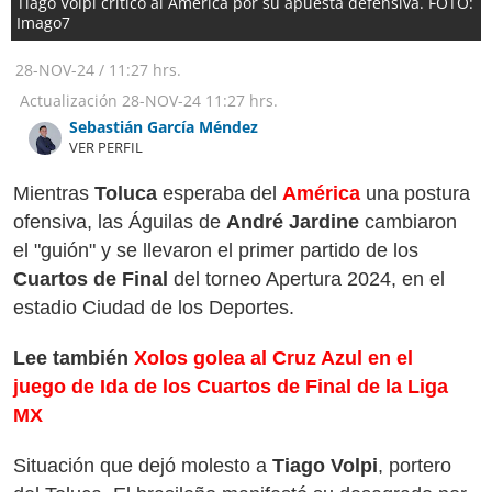
Tiago Volpi criticó al América por su apuesta defensiva. FOTO:
Imago7
28-NOV-24
/
11:27 hrs.
Actualización
28-NOV-24
11:27 hrs.
Sebastián García Méndez
VER PERFIL
Mientras
Toluca
esperaba del
América
una postura
ofensiva, las Águilas de
André Jardine
cambiaron
el "guión" y se llevaron el primer partido de los
Cuartos de Final
del torneo Apertura 2024, en el
estadio Ciudad de los Deportes.
Lee también
Xolos golea al Cruz Azul en el
juego de Ida de los Cuartos de Final de la Liga
MX
Situación que dejó molesto a
Tiago Volpi
, portero