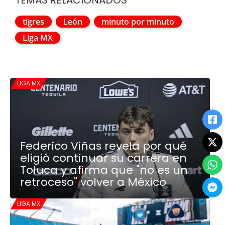
tigres
León
minuto por minuto
Liga MX
LIGA MX
Federico Viñas revela por qué
eligió continuar su carrera en
Toluca y afirma que "no es un
retroceso" volver a México
LIGA MX