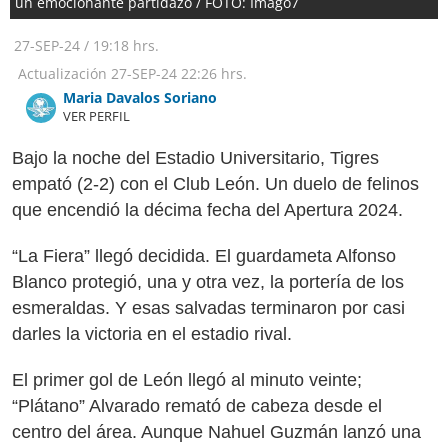
un emocionante partidazo / FOTO: Imago7
27-SEP-24
/
19:18 hrs.
Actualización
27-SEP-24
22:26 hrs.
Maria Davalos Soriano
VER PERFIL
Bajo la noche del Estadio Universitario, Tigres
empató (2-2) con el Club León. Un duelo de felinos
que encendió la décima fecha del Apertura 2024.
“La Fiera” llegó decidida. El guardameta Alfonso
Blanco protegió, una y otra vez, la portería de los
esmeraldas. Y esas salvadas terminaron por casi
darles la victoria en el estadio rival.
El primer gol de León llegó al minuto veinte;
“Plátano” Alvarado remató de cabeza desde el
centro del área. Aunque Nahuel Guzmán lanzó una