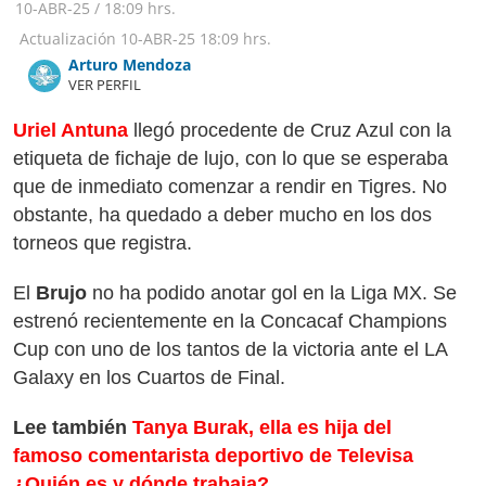
10-ABR-25
/
18:09 hrs.
Actualización
10-ABR-25
18:09 hrs.
Arturo Mendoza
VER PERFIL
Uriel Antuna
llegó procedente de Cruz Azul con la
etiqueta de fichaje de lujo, con lo que se esperaba
que de inmediato comenzar a rendir en Tigres. No
obstante, ha quedado a deber mucho en los dos
torneos que registra.
El
Brujo
no ha podido anotar gol en la Liga MX. Se
estrenó recientemente en la Concacaf Champions
Cup con uno de los tantos de la victoria ante el LA
Galaxy en los Cuartos de Final.
Lee también
Tanya Burak, ella es hija del
famoso comentarista deportivo de Televisa
¿Quién es y dónde trabaja?