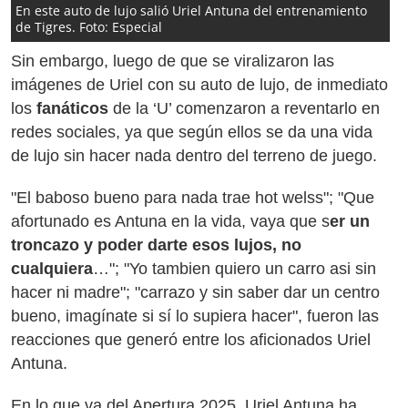
En este auto de lujo salió Uriel Antuna del entrenamiento
de Tigres. Foto: Especial
Sin embargo, luego de que se viralizaron las
imágenes de Uriel con su auto de lujo, de inmediato
los
fanáticos
de la ‘U’ comenzaron a reventarlo en
redes sociales, ya que según ellos se da una vida
de lujo sin hacer nada dentro del terreno de juego.
"El baboso bueno para nada trae hot welss"; "Que
afortunado es Antuna en la vida, vaya que s
er un
troncazo y poder darte esos lujos, no
cualquiera
…"; "Yo tambien quiero un carro asi sin
hacer ni madre"; "carrazo y sin saber dar un centro
bueno, imagínate si sí lo supiera hacer", fueron las
reacciones que generó entre los aficionados Uriel
Antuna.
En lo que va del Apertura 2025, Uriel Antuna ha