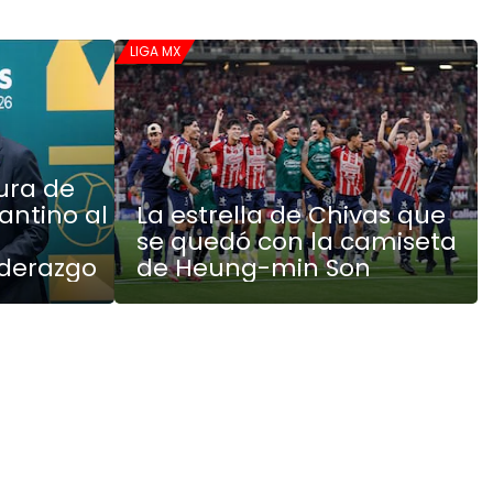
LIGA MX
ura de
antino al
La estrella de Chivas que
se quedó con la camiseta
iderazgo
de Heung-min Son