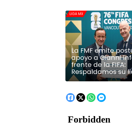
LIGA MX
La FMF emite post
apoyo a Gianni Inf
frente de la FIFA:
Respaldamos su l