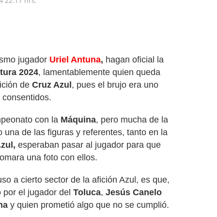
4
22:17 hrs.
mismo jugador
Uriel Antuna
,
hagan oficial la
tura 2024
, lamentablemente quien queda
fición de
Cruz Azul
, pues el brujo era uno
y consentidos.
mpeonato con la
Máquina
, pero mucha de la
 una de las figuras y referentes, tanto en la
Azul,
esperaban pasar al jugador para que
tomara una foto con ellos.
o a cierto sector de la afición Azul, es que,
 por el jugador del
Toluca
,
Jesús Canelo
na
y quien prometió algo que no se cumplió.