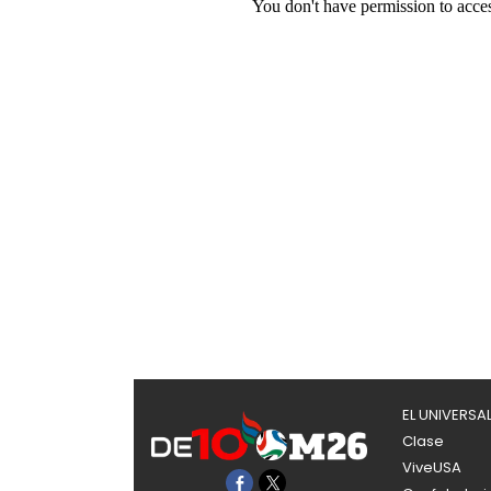
EL UNIVERSA
Clase
ViveUSA