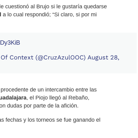
le cuestionó al Brujo si le gustaría quedarse
l
a lo cual respondió; “Si claro, si por mi
8oDy3KiB
 Of Context (@CruzAzulOOC)
August 28,
2 procedente de un intercambio entre las
uadalajara
, el Piojo llegó al Rebaño,
n dudas por parte de la afición.
s fechas y los torneos se fue ganando el