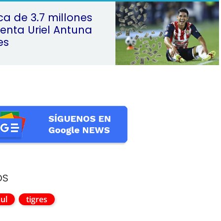
ca de 3.7 millones
venta Uriel Antuna
es
OS
ul
tigres