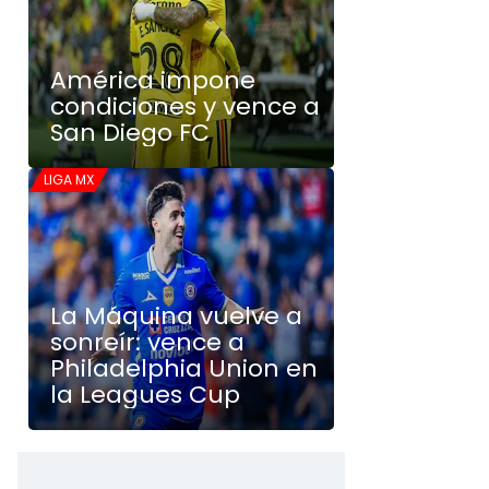
América impone
condiciones y vence a
San Diego FC
LIGA MX
La Máquina vuelve a
sonreír: vence a
Philadelphia Union en
la Leagues Cup