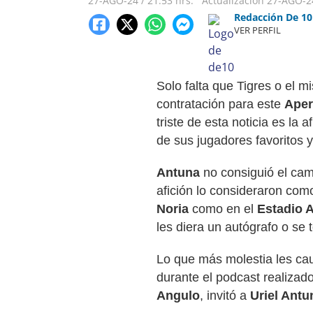
27-AGO-24
/
21:53 hrs.
Actualización
27-AGO-2
Redacción De 10
VER PERFIL
Solo falta que Tigres o el 
contratación para este
Aper
triste de esta noticia es la a
de sus jugadores favoritos 
Antuna
no consiguió el ca
afición lo consideraron como
Noria
como en el
Estadio 
les diera un autógrafo o se 
Lo que más molestia les caus
durante el podcast realizado
Angulo
, invitó a
Uriel Antu