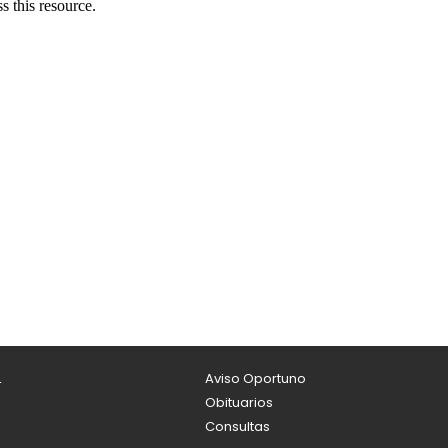
L
Aviso Oportuno
Obituarios
Consultas