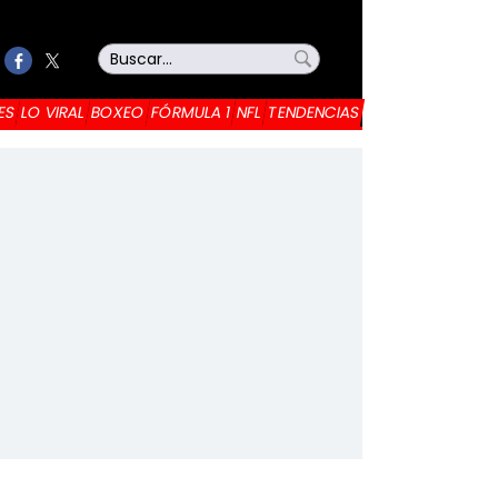
ES
LO VIRAL
BOXEO
FÓRMULA 1
NFL
TENDENCIAS