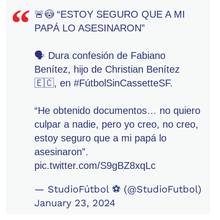
🚨😳 “ESTOY SEGURO QUE A MI
PAPÁ LO ASESINARON”
🗣️ Dura confesión de Fabiano
Benítez, hijo de Christian Benítez
🇪🇨, en
#FútbolSinCassetteSF
.
“He obtenido documentos… no quiero
culpar a nadie, pero yo creo, no creo,
estoy seguro que a mi papá lo
asesinaron”.
pic.twitter.com/S9gBZ8xqLc
— StudioFútbol ⚽ (@StudioFutbol)
January 23, 2024