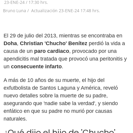
23-ENE-24
/
17:30 hrs.
Bruno Luna /
Actualización
23-ENE-24
17:48 hrs.
El 29 de julio del 2013, mientras se encontraba en
Doha
,
Christian 'Chucho' Benítez
perdió la vida a
causa de un
paro cardiaco
, provocado por una
apendicitis mal tratada que provocó una peritonitis y
un
consecuente infarto
.
A más de 10 años de su muerte, el hijo del
exfutbolista de Santos Laguna y América, reveló
nuevo detalles sobre la muerte de su padre,
asegurando que 'nadie sabe la verdad', y siendo
enfático en que su padre no murió por causas
naturales.
¿Qué dijo el hijo de 'Chucho'