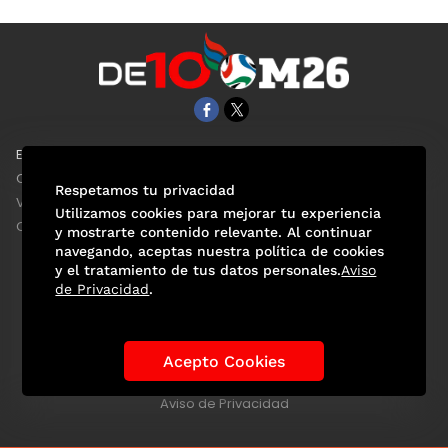
EL UNIVERSAL
Aviso Oportuno
Clase
Obituarios
Respetamos tu privacidad
ViveUSA
Consultas
Utilizamos cookies para mejorar tu experiencia
Confabulario
y mostrarte contenido relevante. Al continuar
navegando, aceptas nuestra política de cookies
y el tratamiento de tus datos personales.
Aviso
de Privacidad
.
Selección Mexicana
Actualidad Mundialista
Historia de los Mundiales
Lo viral
Anécdotas Mundialistas
Acepto Cookies
Las Sedes
Las Figuras
Tendencias
Directorio
Consultas
Aviso de Privacidad